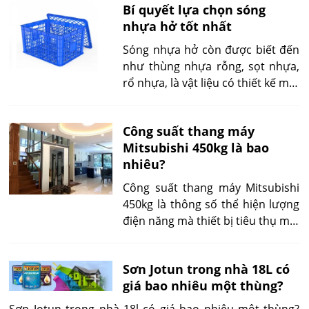
Bí quyết lựa chọn sóng
nhựa hở tốt nhất
Sóng nhựa hở còn được biết đến
như thùng nhựa rỗng, sọt nhựa,
rổ nhựa, là vật liệu có thiết kế mặt
bên hở đều, giúp thoát nước khí
dễ dàng, ngăn chặn tích tụ hơi
Công suất thang máy
ẩm. Sóng hở thường dùng lưu
Mitsubishi 450kg là bao
trữ, bảo quản, quản lý, trưng bày
nhiêu?
hàng hóa trong hoạt động sản
xuất, kinh doanh, vận chuyển…
Công suất thang máy Mitsubishi
450kg là thông số thể hiện lượng
điện năng mà thiết bị tiêu thụ mỗi
tháng. Dựa trên thông số đó, chủ
đầu tư dễ dàng ước lượng chi phí
Sơn Jotun trong nhà 18L có
điện cần trả hàng tháng cho việc
giá bao nhiêu một thùng?
vận hành thang máy.