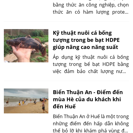
bằng thức ăn công nghiệp, chọn
thức ăn có hàm lượng protein
cao, kích cỡ phù hợp với cá. Cung
cấp thức ăn theo chế độ phân bổ
Kỹ thuật nuôi cá bống
hợp lý, theo dõi sự phát triển của
tượng trong be bạt HDPE
cá, điều chỉnh lượng thức ăn khi
giúp nâng cao năng suất
cần.
Áp dụng kỹ thuật nuôi cá bống
tượng trong bể bạt HDPE bằng
việc đảm bảo chất lượng nước,
điều kiện môi trường, quản lý
chặt chẽ quy trình nuôi, người
Biển Thuận An - Điểm đến
nuôi cá có thể tối ưu hóa năng
mùa Hè của du khách khi
suất, đảm bảo sự phát triển bền
đến Huế
vững cho ngành nuôi trồng thủy
sản trong thời kỳ hiện đại.
Biển Thuận An ở Huế là một trong
những điểm đến hấp dẫn không
thể bỏ lỡ khi khám phá vùng đất