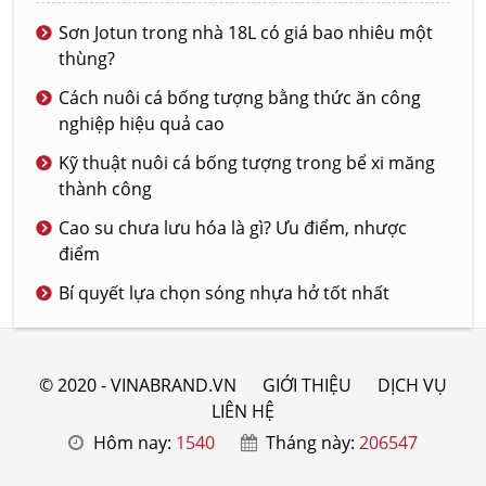
Nội dung tập trung vào định hướng phát triển, lựa chọn
Sơn Jotun trong nhà 18L có giá bao nhiêu một
mô hình kinh doanh, xác định khách hàng mục tiêu và
thùng?
xây dựng lợi thế cạnh tranh. Mỗi bài viết giúp người đọc
nhìn rõ mối liên hệ giữa chiến lược, nguồn lực và mục
Cách nuôi cá bống tượng bằng thức ăn công
tiêu tăng trưởng.
nghiệp hiệu quả cao
Quản trị và vận hành
Kỹ thuật nuôi cá bống tượng trong bể xi măng
thành công
Chuyên mục phân tích các vấn đề về tổ chức, quy trình,
Cao su chưa lưu hóa là gì? Ưu điểm, nhược
nhân sự và kiểm soát hoạt động. Nội dung giúp doanh
điểm
nghiệp nhận diện điểm nghẽn trong vận hành, nâng
cao hiệu quả và sử dụng nguồn lực hợp lý.
Bí quyết lựa chọn sóng nhựa hở tốt nhất
Tăng trưởng doanh nghiệp
Các bài viết làm rõ những yếu tố thúc đẩy tăng trưởng
© 2020 - VINABRAND.VN
GIỚI THIỆU
DỊCH VỤ
như mở rộng thị trường, phát triển khách hàng, tối ưu
LIÊN HỆ
hiệu quả và nâng cao năng lực cạnh tranh. Trọng tâm là
Hôm nay:
1540
Tháng này:
206547
tăng trưởng bền vững, gắn với hiệu quả vận hành.