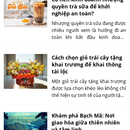
bản chất, đặc điểm, lợi ích và rủi
quyền trà sữa để khởi
ro của nhượng quyền thương mại
nghiệp an toàn?
giúp người học có nền tảng tư
duy đúng đắn trước khi so sánh
Nhượng quyền trà sữa đang được
với các hình thức kinh doanh khác
nhiều người xem là hướng đi an
hoặc đưa ra quyết định trong
toàn khi bắt đầu kinh doanh
tương lai.
trong ngành F&B. Với mô hình có
sẵn, thương hiệu quen thuộc và
Cách chọn giỏ trái cây tặng
quy trình vận hành chuẩn hóa,
khai trương để khai thông
hình thức này giúp giảm rủi ro
tài lộc
cho người mới. Tuy nhiên, không
phải ai cũng phù hợp, và không
Một giỏ trái cây tặng khai trương
phải thương hiệu nào cũng đáng
được lựa chọn khéo léo không chỉ
đầu tư nếu không đánh giá kỹ
thể hiện sự tinh tế của người tặng
lưỡng.
mà còn gửi gắm lời chúc về tài
lộc, hanh thông và phát triển bền
Khám phá Bạch Mã: Nơi
vững. Trong quan niệm Á Đông,
giao hòa giữa thiên nhiên
mỗi loại trái cây đều mang một ý
và tâm linh