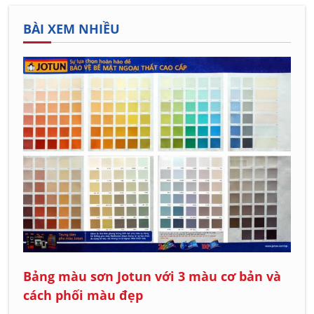
Chuyên mục ưu tiên những nội dung về quản trị, vận
hành và tăng trưởng gắn với hiệu quả thực tế. Mục tiêu
BÀI XEM NHIỀU
là giúp doanh nghiệp phát triển phù hợp với nguồn lực
và thích ứng trước những thay đổi của thị trường.
Tạo giá trị thay vì chỉ tăng doanh thu
Doanh thu là kết quả, còn giá trị mới là nền tảng phát
triển lâu dài. Nội dung tập trung vào cách doanh nghiệp
nâng cao chất lượng sản phẩm, trải nghiệm khách hàng
và năng lực cạnh tranh để tạo tăng trưởng bền vững.
Nội dung trọng tâm của chuyên mục
Chuyên mục Kinh doanh được phát triển theo bốn
nhóm nội dung cốt lõi, phản ánh toàn bộ quá trình xây
dựng, vận hành và phát triển doanh nghiệp.
Bảng màu sơn Jotun với 3 màu cơ bản và
Chiến lược kinh doanh
cách phối màu đẹp