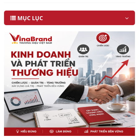
dulux được sản xuất ở đâu để
hoàn thiện kiến thức của mình
trong hãng sơn chất lượng cực kì
MỤC LỤC
cao này nhé.