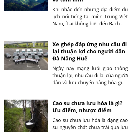
nghĩa cát tường riêng, kết hợp
cùng màu sắc hài hòa sẽ tạo nên
​Khi nhắc đến những địa điểm du
món quà vừa đẹp mắt vừa mang
lịch nổi tiếng tại miền Trung Việt
giá trị tinh thần.
Nam, ít ai không biết đến Bạch Mã
– khu du lịch nổi tiếng nằm cách
thành phố Huế khoảng 60 km về
Xe ghép đáp ứng nhu cầu đi
phía nam.
lại thuận lợi cho người dân
Đà Nẵng Huế
Ngày nay mạng lưới giao thông
thuận lợi, nhu cầu đi lại của người
dân và lưu chuyển hàng hóa giữa
Huế và Đà Nẵng rất lớn nên mạng
lưới xe ké góp phần thúc đẩy giao
Cao su chưa lưu hóa là gì?
thương giữa 2 tỉnh miền trung
Ưu điểm, nhược điểm
ngày một lớn
Cao su chưa lưu hóa là dạng cao
su nguyên chất chưa trải qua lưu