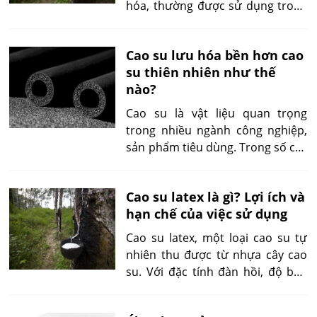
hóa, thường được sử dụng trong
ứng dụng yêu cầu linh hoạt, dễ
chế biến. Nó giữ được nhiều đặc
Cao su lưu hóa bền hơn cao
tính cơ bản cao su thô, nhưng có
su thiên nhiên như thế
những ưu, nhược điểm riêng biệt.
nào?
Hiểu rõ cao su chưa lưu hóa giúp
lựa chọn chính xác cho ứng dụng
Cao su là vật liệu quan trọng
cụ thể.
trong nhiều ngành công nghiệp,
sản phẩm tiêu dùng. Trong số các
loại, cao su lưu hóa nổi bật nhờ
độ bền vượt trội so với cao su
Cao su latex là gì? Lợi ích và
thiên nhiên. Quá trình lưu hóa
hạn chế của việc sử dụng
không chỉ cải thiện các thuộc tính
cơ học mà còn nâng cao khả năng
Cao su latex, một loại cao su tự
chống chịu của cao su trong các
nhiên thu được từ nhựa cây cao
điều kiện khắc nghiệt.
su. Với đặc tính đàn hồi, độ bền
vượt trội, cao su latex được sử
dụng rộng rãi trong sản xuất