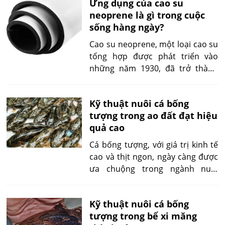
Ứng dụng của cao su
găng tay y tế, đệm giường, nhiều
neoprene là gì trong cuộc
sản phẩm khác. Tuy nhiên, việc sử
sống hàng ngày?
dụng cao su latex cũng đi kèm với
một số hạn chế cần được cân
Cao su neoprene, một loại cao su
nhắc.
tổng hợp được phát triển vào
những năm 1930, đã trở thành
vật liệu quan trọng trong nhiều
lĩnh vực đời sống hàng ngày. Với
Kỹ thuật nuôi cá bống
tính năng vượt trội như khả năng
tượng trong ao đất đạt hiệu
chống nước, cách nhiệt, độ bền
quả cao
cao, neoprene đã nhanh chóng
chứng tỏ giá trị của mình trong
Cá bống tượng, với giá trị kinh tế
các ứng dụng đa dạng.
cao và thịt ngon, ngày càng được
ưa chuộng trong ngành nuôi
trồng thủy sản. Nuôi cá bống
tượng trong ao đất không chỉ
Kỹ thuật nuôi cá bống
giúp tiết kiệm chi phí mà còn tạo
tượng trong bể xi măng
ra môi trường phát triển tự nhiên