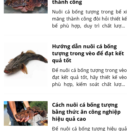
thành công
cho cá. Tuy nhiên, để đạt hiệu
quả cao trong mô hình này, cần
Nuôi cá bống tượng trong bể xi
áp dụng các kỹ thuật nuôi trồng
măng thành công đòi hỏi thiết kế
hợp lý và khoa học.
bể phù hợp, duy trì chất lượng
nước ổn định vàcung cấp dinh
dưỡng đầy đủ. Chăm sóc sức
Hướng dẫn nuôi cá bống
khỏe cá, quản lý hệ thống lọc,
tượng trong vèo để đạt kết
thay nước định kỳ là các yếu tố
quả tốt
quan trọng để đạt hiệu quả cao.
Để nuôi cá bống tượng trong vèo
đạt kết quả tốt, hãy thiết kế vèo
phù hợp, kiểm soát chất lượng
nước, cung cấp thức ăn đầy đủ,
cân đối vàtheo dõi sức khỏe cá
Cách nuôi cá bống tượng
thường xuyên. Đảm bảo môi
bằng thức ăn công nghiệp
trường nước sạch, duy trì mật độ
hiệu quả cao
cá hợp lý.
Để nuôi cá bống tượng hiệu quả