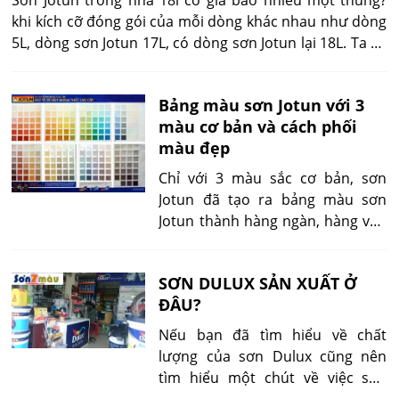
Sơn Jotun trong nhà 18l có giá bao nhiêu một thùng?
khi kích cỡ đóng gói của mỗi dòng khác nhau như dòng
5L, dòng sơn Jotun 17L, có dòng sơn Jotun lại 18L. Ta có
thể chọn một đại lý sơn Jotun để mua được dòng sơn
trong nhà 18L phù hợp và tiện dụng nhất cho mình và
Bảng màu sơn Jotun với 3
cho công trình của mình.
màu cơ bản và cách phối
màu đẹp
Chỉ với 3 màu sắc cơ bản, sơn
Jotun đã tạo ra bảng màu sơn
Jotun thành hàng ngàn, hàng vạn
màu sắc khác nhau không chỉ vậy,
Sơn Bảy Màu còn đưa ra cách
SƠN DULUX SẢN XUẤT Ở
phối màu đẹp và hoàn hảo cho
ĐÂU?
gia đình cũng như công trình của
mình.
Nếu bạn đã tìm hiểu về chất
lượng của sơn Dulux cũng nên
tìm hiểu một chút về việc sơn