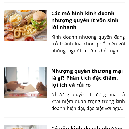
tối ưu hiệu quả đầu tư ngay từ giai đoạn đầu.
Các mô hình kinh doanh
nhượng quyền ít vốn sinh
lời nhanh
Kinh doanh nhượng quyền đang
trở thành lựa chọn phổ biến với
những người muốn khởi nghiệp
nhưng hạn chế về vốn và kinh
nghiệm. Thay vì tự xây dựng mọi
Nhượng quyền thương mại
thứ từ đầu, việc tham gia một mô
là gì? Phân tích đặc điểm,
hình có sẵn giúp rút ngắn thời
lợi ích và rủi ro
gian tiếp cận thị trường và giảm
rủi ro. Tuy nhiên, không phải mô
Nhượng quyền thương mại là
hình nào cũng phù hợp để sinh
khái niệm quan trọng trong kinh
lời nhanh, đặc biệt với người mới.
doanh hiện đại, đặc biệt với người
mới học và đang tìm hiểu các mô
hình khởi sự an toàn. Việc hiểu rõ
Có nên kinh doanh nhượng