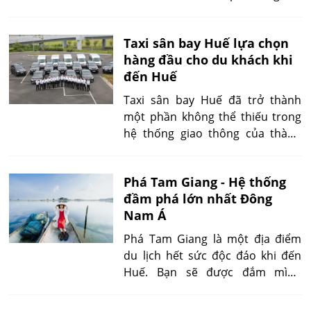
xứ Huế, nơi được thiên nhiên ưu
ái ban tặng làn nước biển trong
Taxi sân bay Huế lựa chọn
xanh như ngọc và bãi cát trắng
hàng đầu cho du khách khi
mịn.
đến Huế
Taxi sân bay Huế đã trở thành
một phần không thể thiếu trong
hệ thống giao thông của thành
phố Huế. Với mục tiêu đưa đón
khách hàng một cách an toàn,
Phá Tam Giang - Hệ thống
tiện lợi và chất lượng,
đầm phá lớn nhất Đông
Nam Á
Phá Tam Giang là một địa điểm
du lịch hết sức độc đáo khi đến
Huế. Bạn sẽ được đắm mình
trong không gian đầm phá mênh
mông đầy thơ mộng này.