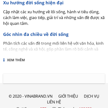
Xu hướng đời sống hiện đại
Cập nhật các xu hướng về lối sống, hành vi tiêu dùng,
cách làm việc, giao tiếp, giải trí và những vấn đề được xã
hội quan tâm.
Góc nhìn đa chiều về đời sống
Phân tích các vấn đề trong mối liên hệ với văn hóa, kinh
tế, công nghệ và xã hội, góp phần làm rõ bối cảnh và
những yếu tố đang tạo nên sự thay đổi.
XEM THÊM
Góc nhìn của Nhịp sống tại Thương hiệu
Việt Nam
Nhịp sống phản ánh những chuyển động của xã hội
bằng góc nhìn khách quan, thực tế và có chọn lọc. Nội
© 2020 - VINABRAND.VN
GIỚI THIỆU
DỊCH VỤ
dung ưu tiên giá trị tham khảo, giúp người đọc hiểu
LIÊN HỆ
đúng bối cảnh trước mỗi vấn đề.