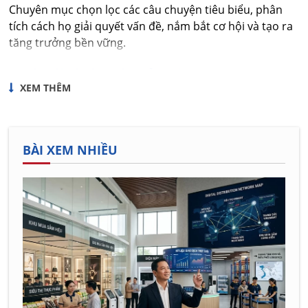
Chuyên mục chọn lọc các câu chuyện tiêu biểu, phân
tích cách họ giải quyết vấn đề, nắm bắt cơ hội và tạo ra
tăng trưởng bền vững.
Tư duy lãnh đạo và quản trị
XEM THÊM
Lãnh đạo quyết định hướng đi của doanh nghiệp. Nội
dung tập trung vào cách doanh nhân xây dựng chiến
lược, quản trị nguồn lực, phát triển đội ngũ và nâng cao
hiệu quả vận hành trong môi trường cạnh tranh.
BÀI XEM NHIỀU
Bài học tạo nên giá trị bền vững
Những kinh nghiệm được đúc kết từ thực tiễn giúp
người đọc hiểu rõ tư duy, bản lĩnh và nguyên tắc tạo
nên một doanh nhân thành công. Đây cũng là nền tảng
để xây dựng doanh nghiệp phát triển ổn định và lâu dài.
Vai trò của doanh nhân trong phát triển