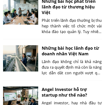
Những bài học phát triển
tư duy và cách họ giải quyết vấn
lãnh đạo từ thương hiệu
đề trong những giai đoạn khó
Việt
khăn. Mỗi doanh nhân có hành
trình khác nhau, nhưng vẫn tồn
Phát triển lãnh đạo thường bị thu
tại nhiều điểm chung về cách
hẹp thành việc tổ chức một vài
nhìn cơ hội, quản trị rủi ro và
khóa đào tạo quản lý. Tuy nhiên,
phát triển năng lực.
kinh nghiệm của nhiều thương
hiệu Việt cho thấy năng lực lãnh
Những bài học lãnh đạo từ
đạo không được tạo ra chỉ trong
doanh nhân Việt Nam
lớp học. Nó hình thành qua một
hệ thống gồm văn hóa doanh
Lãnh đạo không chỉ là khả năng
nghiệp, tiêu chuẩn hành vi, trải
đưa ra quyết định mà còn là năng
nghiệm thực chiến, cơ chế phát
lực dẫn dắt con người vượt qua
hiện nhân tài và quá trình chuẩn
những giai đoạn nhiều biến động.
bị người kế nhiệm.
Trong bối cảnh kinh doanh tại
Angel Investor hỗ trợ
Việt Nam, các doanh nhân thành
startup như thế nào?
công thường phải đối mặt với
những thách thức đặc thù như sự
Angel investor, hay nhà đầu tư