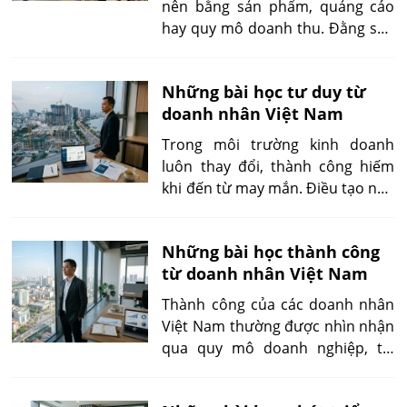
nên bằng sản phẩm, quảng cáo
hay quy mô doanh thu. Đằng sau
một thương hiệu có khả năng tồn
tại lâu dài thường là hệ giá trị
Những bài học tư duy từ
được người sáng lập và đội ngũ
doanh nhân Việt Nam
lãnh đạo duy trì qua từng quyết
định: giữ lời hứa với khách hàng,
Trong môi trường kinh doanh
bảo vệ chất lượng, tôn trọng
luôn thay đổi, thành công hiếm
người lao động, gìn giữ bản sắc và
khi đến từ may mắn. Điều tạo nên
chịu trách nhiệm với cộng đồng.
sự khác biệt giữa những doanh
nhân bền bỉ và những người sớm
Những bài học thành công
bỏ cuộc chính là tư duy. Qua
từ doanh nhân Việt Nam
nhiều thế hệ doanh nhân Việt
Nam, có thể nhận thấy những
Thành công của các doanh nhân
điểm chung về cách nhìn nhận cơ
Việt Nam thường được nhìn nhận
hội, giải quyết vấn đề và tạo ra giá
qua quy mô doanh nghiệp, tài
trị lâu dài.
sản hay những thương vụ nổi bật.
Tuy nhiên, giá trị lớn hơn nằm ở