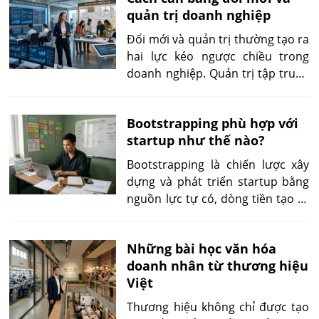
quản trị doanh nghiệp
tổ chức con người.
Đổi mới và quản trị thường tạo ra
hai lực kéo ngược chiều trong
doanh nghiệp. Quản trị tập trung
vào sự ổn định, hiệu quả vận
hành và kiểm soát rủi ro. Trong
Bootstrapping phù hợp với
khi đó, đổi mới yêu cầu thử
startup như thế nào?
nghiệm, chấp nhận bất định và
tìm kiếm những hướng đi mới.
Bootstrapping là chiến lược xây
dựng và phát triển startup bằng
nguồn lực tự có, dòng tiền tạo ra
từ hoạt động kinh doanh hoặc lợi
nhuận tái đầu tư, thay vì huy
Những bài học văn hóa
động vốn từ quỹ đầu tư mạo
doanh nhân từ thương hiệu
hiểm (VC), nhà đầu tư thiên thần
Việt
hay các tổ chức tài chính.
Thương hiệu không chỉ được tạo