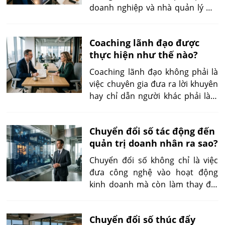
doanh nghiệp và nhà quản lý mà
còn là hệ sinh thái hỗ trợ sự phát
triển của hoạt động kinh doanh.
Coaching lãnh đạo được
Thông qua các hiệp hội, câu lạc
thực hiện như thế nào?
bộ doanh nhân, diễn đàn chuyên
ngành và mạng lưới kết nối, cộng
Coaching lãnh đạo không phải là
đồng này tạo điều kiện để các
việc chuyên gia đưa ra lời khuyên
doanh nghiệp chia sẻ kiến thức,
hay chỉ dẫn người khác phải làm
hợp tác đầu tư và tận dụng hiệu
gì. Thay vào đó, đây là một quá
quả các nguồn lực sẵn có.
trình hợp tác giúp nhà lãnh đạo
Chuyển đổi số tác động đến
tự khám phá tư duy, làm rõ mục
quản trị doanh nhân ra sao?
tiêu, nhận diện rào cản và xây
dựng cam kết hành động thông
Chuyển đổi số không chỉ là việc
qua hệ thống câu hỏi, phản hồi và
đưa công nghệ vào hoạt động
đối thoại.
kinh doanh mà còn làm thay đổi
phương thức doanh nhân tư duy,
tổ chức và điều hành doanh
Chuyển đổi số thúc đẩy
nghiệp. Thông qua dữ liệu, nền