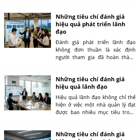
có khả năng tạo ra giá trị kinh tế đủ lớn để phát triển
hay không.
Những tiêu chí đánh giá
hiệu quả phát triển lãnh
đạo
Đánh giá phát triển lãnh đạo
không đơn thuần là xác định
người tham gia đã hoàn thành
bao nhiêu khóa học hoặc cảm
thấy hài lòng đến mức nào. Câu
Những tiêu chí đánh giá
hỏi quan trọng hơn là: năng lực
hiệu quả lãnh đạo
nào đã được cải thiện, hành vi
lãnh đạo nào thực sự thay đổi
Hiệu quả lãnh đạo không chỉ thể
trong công việc và những thay đổi
hiện ở việc một nhà quản lý đạt
đó tạo ra kết quả gì cho đội ngũ,
được bao nhiêu mục tiêu trong
đơn vị và tổ chức?
kỳ. Một người có thể tạo ra kết
quả tài chính tốt trong ngắn hạn
Những tiêu chí đánh giá
nhưng đồng thời làm suy giảm