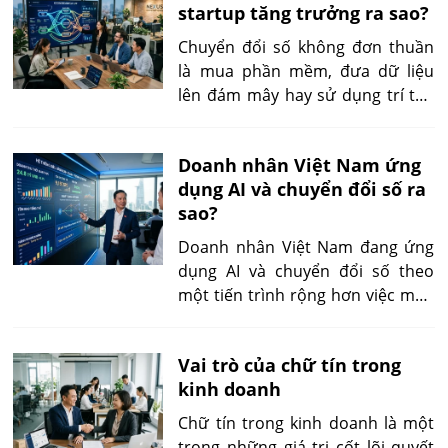
startup tăng trưởng ra sao?
tảng số và tự động hóa, doanh
nhân có thể chuyển từ cách quản
Chuyển đổi số không đơn thuần
trị dựa nhiều vào kinh nghiệm
là mua phần mềm, đưa dữ liệu
sang quản trị dựa trên thông tin,
lên đám mây hay sử dụng trí tuệ
khả năng dự báo và khả năng tối
nhân tạo. Với startup, đây là quá
ưu hóa liên tục
trình thiết kế lại cách thu thập dữ
Doanh nhân Việt Nam ứng
liệu, vận hành quy trình, phục vụ
dụng AI và chuyển đổi số ra
khách hàng và ra quyết định trên
sao?
một nền tảng có thể mở rộng.
Doanh nhân Việt Nam đang ứng
dụng AI và chuyển đổi số theo
một tiến trình rộng hơn việc mua
phần mềm hoặc đưa dữ liệu lên
môi trường trực tuyến. Họ số hóa
Vai trò của chữ tín trong
quy trình để tạo dữ liệu, kết nối
kinh doanh
dữ liệu giữa các bộ phận, sử dụng
hệ thống quản trị để kiểm soát
Chữ tín trong kinh doanh là một
hoạt động và đưa AI vào những
trong những giá trị cốt lõi quyết