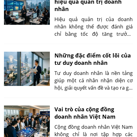
hiệu quả quản trị doanh
năng lực đội ngũ, tăng tỷ lệ nghỉ
nhân
việc hoặc khiến tổ chức phụ
thuộc quá mức vào cá nhân
Hiệu quả quản trị của doanh
mình. Ngược lại, một lãnh đạo
nhân không thể được đánh giá
được nhân viên yêu quý chưa
chỉ bằng tốc độ tăng trưởng
chắc đã điều hành hiệu quả nếu
doanh thu hay lợi nhuận. Một
liên tục trì hoãn quyết định, né
doanh nghiệp có kết quả kinh
tránh trách nhiệm hoặc không
Những đặc điểm cốt lõi của
doanh tốt trong ngắn hạn chưa
chuyển hóa nguồn lực thành kết
tư duy doanh nhân
chắc đã phản ánh năng lực quản
quả.
trị bền vững nếu hệ thống vận
Tư duy doanh nhân là nền tảng
hành còn phụ thuộc quá nhiều
giúp một cá nhân nhận diện cơ
vào cá nhân người lãnh đạo.
hội, giải quyết vấn đề và tạo ra giá
trị trong môi trường luôn thay
đổi. Đây không đơn thuần là tư
Vai trò của cộng đồng
duy của người sở hữu doanh
doanh nhân Việt Nam
nghiệp mà là cách suy nghĩ
hướng đến đổi mới, chủ động và
Cộng đồng doanh nhân Việt Nam
phát triển bền vững.
không chỉ là nơi tập hợp các