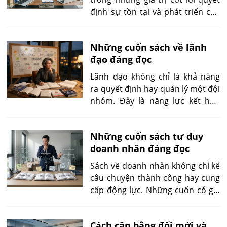
công việc có thể dự báo, tự động
định sự tồn tại và phát triển của
hóa hoặc hỗ trợ ra quyết định.
doanh nghiệp. Trong bối cảnh
cạnh tranh ngày càng gay gắt,
Những cuốn sách về lãnh
khách hàng có nhiều lựa chọn
đạo đáng đọc
hơn và thông tin được lan truyền
nhanh chóng, uy tín không chỉ
Lãnh đạo không chỉ là khả năng
giúp doanh nghiệp thu hút khách
ra quyết định hay quản lý một đội
hàng mà còn duy trì các mối quan
nhóm. Đây là năng lực kết hợp
hệ hợp tác lâu dài.
giữa tư duy chiến lược, khả năng
thấu hiểu con người, xây dựng hệ
Những cuốn sách tư duy
thống và tạo ra ảnh hưởng lâu
doanh nhân đáng đọc
dài. Vì vậy, lựa chọn sách về lãnh
đạo nên dựa trên mục tiêu phát
Sách về doanh nhân không chỉ kể
triển cụ thể thay vì chỉ tìm những
câu chuyện thành công hay cung
danh sách phổ biến
cấp động lực. Những cuốn có giá
trị nhất giúp người đọc thay đổi
cách xác định vấn đề, phân bổ
Cách cân bằng đổi mới và
nguồn lực, kiểm chứng ý tưởng và