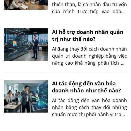
thay đổi nhanh của thị trường,
thiên thần, là cá nhân đầu tư vốn
cạnh tranh ngày càng cao và yêu
của mình trực tiếp vào doanh
cầu liên tục đổi mới.
nghiệp mới nổi, thường trong các
vòng gọi vốn sớm như pre-seed,
AI hỗ trợ doanh nhân quản
seed hoặc đôi khi Series A. Đổi lại,
trị như thế nào?
nhà đầu tư thường nhận cổ phần,
quyền mua cổ phần trong tương
AI đang thay đổi cách doanh nhân
lai hoặc một công cụ đầu tư có
quản trị doanh nghiệp bằng việc
thể chuyển đổi thành cổ phần.
nâng cao khả năng phân tích dữ
liệu, dự báo xu hướng và hỗ trợ
ra quyết định. Thay vì chỉ dựa vào
AI tác động đến văn hóa
kinh nghiệm cá nhân, doanh
doanh nhân như thế nào?
nhân có thể sử dụng AI như một
công cụ hỗ trợ tư duy giúp nhìn
AI tác động đến văn hóa doanh
nhận hoạt động kinh doanh toàn
nhân bằng cách thay đổi những
diện hơn.
chuẩn mực chi phối hành vi trong
doanh nghiệp: quyết định dựa
trên cơ sở nào, ai được quyền đề