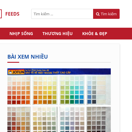
FEEDS
Tìm kiếm
NHỊP SỐNG
THƯƠNG HIỆU
KHỎE & ĐẸP
BÀI XEM NHIỀU