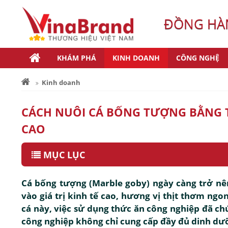
ĐỒNG HÀN
KHÁM PHÁ
KINH DOANH
CÔNG NGHỆ
Kinh doanh
CÁCH NUÔI CÁ BỐNG TƯỢNG BẰNG 
CAO
MỤC LỤC
Cá bống tượng (Marble goby) ngày càng trở nê
vào giá trị kinh tế cao, hương vị thịt thơm ngo
cá này, việc sử dụng thức ăn công nghiệp đã c
công nghiệp không chỉ cung cấp đầy đủ dinh dưỡ