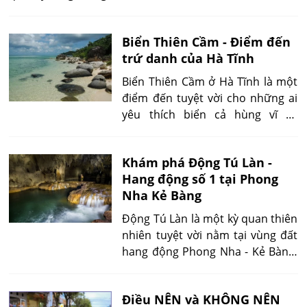
Biển Thiên Cầm - Điểm đến
trứ danh của Hà Tĩnh
Biển Thiên Cầm ở Hà Tĩnh là một
điểm đến tuyệt vời cho những ai
yêu thích biển cả hùng vĩ và
không khí trong lành của thiên
nhiên. Bãi biển này nổi tiếng với
Khám phá Động Tú Làn -
cát trắng mịn, nước biển xanh
Hang động số 1 tại Phong
ngắt và khung cảnh hoang sơ
Nha Kẻ Bàng
hùng vĩ.
Động Tú Làn là một kỳ quan thiên
nhiên tuyệt vời nằm tại vùng đất
hang động Phong Nha - Kẻ Bàng,
thuộc tỉnh Quảng Bình, Việt Nam.
Hãy cùng khám phá vẻ đẹp huyền
Điều NÊN và KHÔNG NÊN
bí của Động Tú Làn và những trải