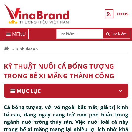
FEEDS
MENU
Tìm kiếm
Kinh doanh
KỸ THUẬT NUÔI CÁ BỐNG TƯỢNG
TRONG BỂ XI MĂNG THÀNH CÔNG
MỤC LỤC
Cá bống tượng, với vẻ ngoài bắt mắt, giá trị kinh
tế cao, đang ngày càng trở nên phổ biến trong
ngành nuôi trồng thủy sản. Việc nuôi loài cá này
trong bể xi măng mang lại nhiều lợi ích nhờ khả