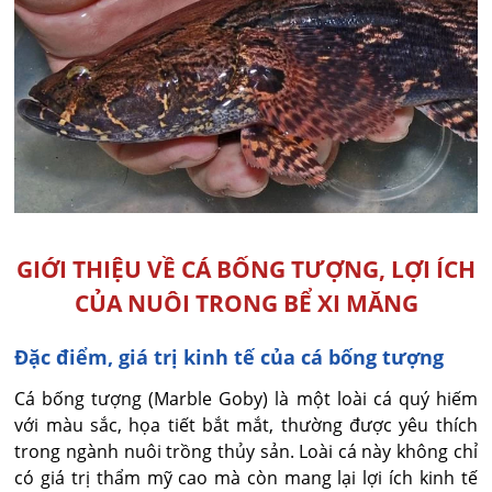
GIỚI THIỆU VỀ CÁ BỐNG TƯỢNG, LỢI ÍCH
CỦA NUÔI TRONG BỂ XI MĂNG
Đặc điểm, giá trị kinh tế của cá bống tượng
Cá bống tượng (Marble Goby) là một loài cá quý hiếm
với màu sắc, họa tiết bắt mắt, thường được yêu thích
trong ngành nuôi trồng thủy sản. Loài cá này không chỉ
có giá trị thẩm mỹ cao mà còn mang lại lợi ích kinh tế