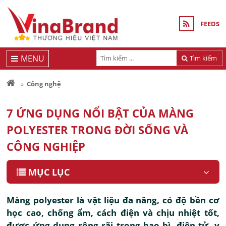
FEEDS
MENU
Tìm kiếm
Công nghệ
7 ỨNG DỤNG NỔI BẬT CỦA MÀNG
POLYESTER TRONG ĐỜI SỐNG VÀ
CÔNG NGHIỆP
MỤC LỤC
Màng polyester là vật liệu đa năng, có độ bền cơ
học cao, chống ẩm, cách điện và chịu nhiệt tốt,
được ứng dụng rộng rãi trong bao bì, điện tử, y