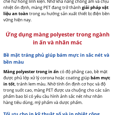
chế hư hỏng linh kiện. Nhờ khả năng chống ẩm và chịu
nhiệt ổn định, màng PET đang trở thành
giải pháp vật
liệu an toàn
trong xu hướng sản xuất thiết bị điện bền
vững hiện nay.
Ứng dụng màng polyester trong ngành
in ấn và nhãn mác
Bề mặt tráng phủ giúp bám mực in sắc nét và
bền màu
Màng polyester trong in ấn
có độ phẳng cao, bề mặt
được phủ lớp xử lý corona hoặc coating giúp
bám mực
in tốt
, tránh lem màu. Nhờ tính ổn định cơ học và độ
trong suốt cao, màng PET được ưa chuộng cho các sản
phẩm bao bì có yêu cầu hình ảnh sắc nét như nhãn
hàng tiêu dùng, mỹ phẩm và dược phẩm.
Tối ưu cho in kỹ thuật số và in nhiệt công