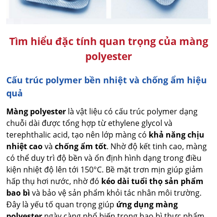
Tìm hiểu đặc tính quan trọng của màng
polyester
Cấu trúc polymer bền nhiệt và chống ẩm hiệu
quả
Màng polyester
là vật liệu có cấu trúc polymer dạng
chuỗi dài được tổng hợp từ ethylene glycol và
terephthalic acid, tạo nên lớp màng có
khả năng chịu
nhiệt cao
và
chống ẩm tốt
. Nhờ độ kết tinh cao, màng
có thể duy trì độ bền và ổn định hình dạng trong điều
kiện nhiệt độ lên tới 150°C. Bề mặt trơn mịn giúp giảm
hấp thụ hơi nước, nhờ đó
kéo dài tuổi thọ sản phẩm
bao bì
và bảo vệ sản phẩm khỏi tác nhân môi trường.
Đây là yếu tố quan trọng giúp
ứng dụng màng
polyester
ngày càng phổ biến trong bao bì thực phẩm,