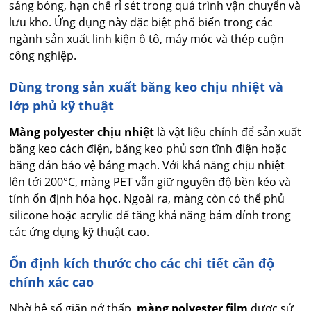
sáng bóng, hạn chế rỉ sét trong quá trình vận chuyển và
lưu kho. Ứng dụng này đặc biệt phổ biến trong các
ngành sản xuất linh kiện ô tô, máy móc và thép cuộn
công nghiệp.
Dùng trong sản xuất băng keo chịu nhiệt và
lớp phủ kỹ thuật
Màng polyester chịu nhiệt
là vật liệu chính để sản xuất
băng keo cách điện, băng keo phủ sơn tĩnh điện hoặc
băng dán bảo vệ bảng mạch. Với khả năng chịu nhiệt
lên tới 200°C, màng PET vẫn giữ nguyên độ bền kéo và
tính ổn định hóa học. Ngoài ra, màng còn có thể phủ
silicone hoặc acrylic để tăng khả năng bám dính trong
các ứng dụng kỹ thuật cao.
Ổn định kích thước cho các chi tiết cần độ
chính xác cao
Nhờ hệ số giãn nở thấp,
màng polyester film
được sử