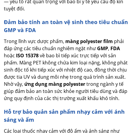
— yếu tố rất quan trọng với bao bì y tế yêu cầu độ kín
tuyệt đối.
Đảm bảo tính an toàn vệ sinh theo tiêu chuẩn
GMP và FDA
Trong lĩnh vực dược phẩm,
màng polyester film
phải
đáp ứng các tiêu chuẩn nghiêm ngặt như
GMP
,
FDA
hoặc
ISO 15378
về bao bì tiếp xúc trực tiếp với sản
phẩm. Màng PET không chứa kim loại nặng, không phát
sinh độc tố khi tiếp xúc với nhiệt độ cao, đồng thời chịu
được tia UV và dung môi nhẹ trong quá trình sản xuất.
Nhờ vậy,
ứng dụng màng polyester
trong ngành y tế
giúp đảm bảo an toàn sức khỏe người tiêu dùng và đáp
ứng quy định của các thị trường xuất khẩu khó tính.
Hỗ trợ bảo quản sản phẩm nhạy cảm với ánh
sáng và ẩm
Các loại thuốc nhạy cảm với độ ẩm và ánh sáng như