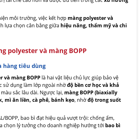
 trị tái chế cao hơn và được ưu tiên trong các
xu hướng
hiện môi trường, việc kết hợp
màng polyester và
nh lựa chọn cân bằng giữa
hiệu năng, thẩm mỹ và chi
ng polyester và màng BOPP
à hàng tiêu dùng
er và màng BOPP
là hai vật liệu chủ lực giúp bảo vệ
 sử dụng làm lớp ngoài nhờ
độ bền cơ học và khả
 màu sắc lâu dài. Ngược lại,
màng BOPP (biaxially
k, mì ăn liền, cà phê, bánh kẹo
, nhờ
độ trong suốt
L/BOPP, bao bì đạt hiệu quả vượt trội: chống ẩm,
ựa chọn lý tưởng cho doanh nghiệp hướng tới
bao bì