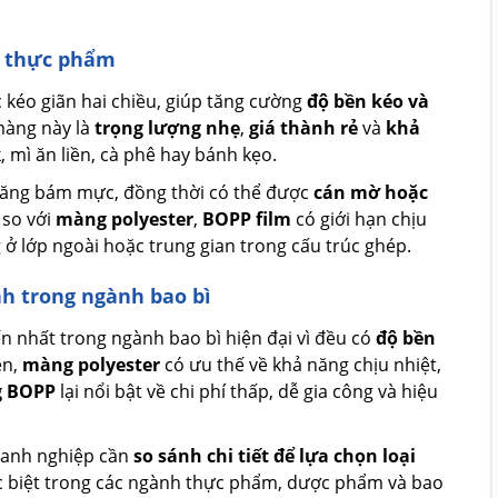
ì thực phẩm
kéo giãn hai chiều, giúp tăng cường
độ bền kéo và
 màng này là
trọng lượng nhẹ
,
giá thành rẻ
và
khả
, mì ăn liền, cà phê hay bánh kẹo.
 năng bám mực, đồng thời có thể được
cán mờ hoặc
 so với
màng polyester
,
BOPP film
có giới hạn chịu
ở lớp ngoài hoặc trung gian trong cấu trúc ghép.
nh trong ngành bao bì
iến nhất trong ngành bao bì hiện đại vì đều có
độ bền
ên,
màng polyester
có ưu thế về khả năng chịu nhiệt,
 BOPP
lại nổi bật về chi phí thấp, dễ gia công và hiệu
doanh nghiệp cần
so sánh chi tiết để lựa chọn loại
 biệt trong các ngành thực phẩm, dược phẩm và bao