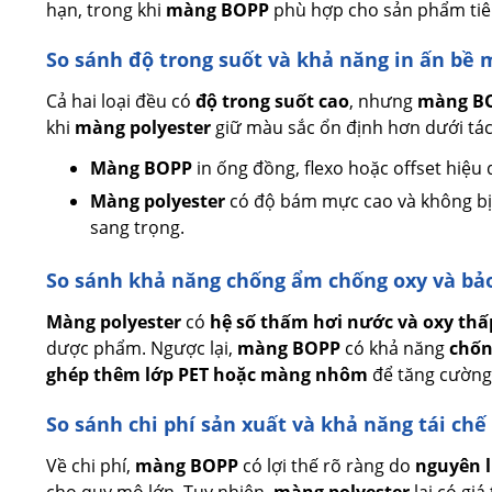
hạn, trong khi
màng BOPP
phù hợp cho sản phẩm tiê
So sánh độ trong suốt và khả năng in ấn bề 
Cả hai loại đều có
độ trong suốt cao
, nhưng
màng B
khi
màng polyester
giữ màu sắc ổn định hơn dưới tá
Màng BOPP
in ống đồng, flexo hoặc offset hiệu 
Màng polyester
có độ bám mực cao và không bị b
sang trọng.
So sánh khả năng chống ẩm chống oxy và b
Màng polyester
có
hệ số thấm hơi nước và oxy thấ
dược phẩm. Ngược lại,
màng BOPP
có khả năng
chốn
ghép thêm lớp PET hoặc màng nhôm
để tăng cường
So sánh chi phí sản xuất và khả năng tái chế 
Về chi phí,
màng BOPP
có lợi thế rõ ràng do
nguyên l