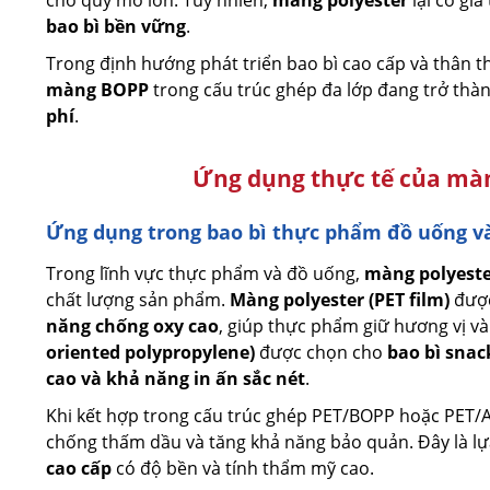
cho quy mô lớn. Tuy nhiên,
màng polyester
lại có giá
bao bì bền vững
.
Trong định hướng phát triển bao bì cao cấp và thân t
màng BOPP
trong cấu trúc ghép đa lớp đang trở thà
phí
.
Ứng dụng thực tế của mà
Ứng dụng trong bao bì thực phẩm đồ uống v
Trong lĩnh vực thực phẩm và đồ uống,
màng polyest
chất lượng sản phẩm.
Màng polyester (PET film)
được
năng chống oxy cao
, giúp thực phẩm giữ hương vị và
oriented polypropylene)
được chọn cho
bao bì snac
cao và khả năng in ấn sắc nét
.
Khi kết hợp trong cấu trúc ghép PET/BOPP hoặc PET/A
chống thấm dầu và tăng khả năng bảo quản. Đây là l
cao cấp
có độ bền và tính thẩm mỹ cao.