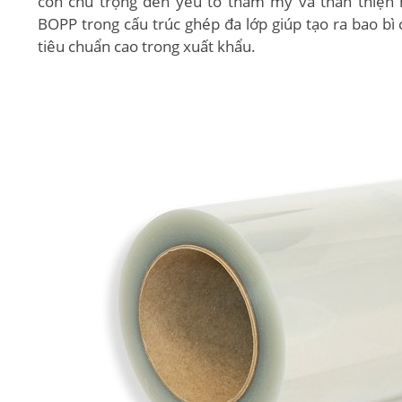
còn chú trọng đến yếu tố thẩm mỹ và thân thiện 
BOPP trong cấu trúc ghép đa lớp giúp tạo ra bao bì
tiêu chuẩn cao trong xuất khẩu.