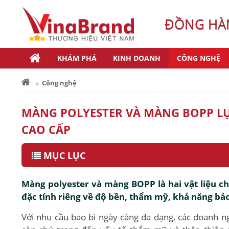
ĐỒNG HÀN
KHÁM PHÁ
KINH DOANH
CÔNG NGHỆ
Công nghệ
MÀNG POLYESTER VÀ MÀNG BOPP LỰ
CAO CẤP
MỤC LỤC
Màng polyester và màng BOPP là hai vật liệu ch
đặc tính riêng về độ bền, thẩm mỹ, khả năng bảo
Với nhu cầu bao bì ngày càng đa dạng, các doanh n