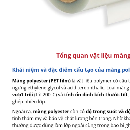
Tổng quan vật liệu màn
Khái niệm và đặc điểm cấu tạo của màng pol
Màng polyester (PET film)
là vật liệu polymer có cấu
ngưng ethylene glycol và acid terephthalic. Loại màng
vượt trội
(tới 200°C) và
tính ổn định kích thước tốt
,
ghép nhiều lớp.
Ngoài ra,
màng polyester
còn có
độ trong suốt và đ
tính thẩm mỹ và bảo vệ chất lượng bên trong. Nhờ k
thường được dùng làm lớp ngoài cùng trong bao bì g