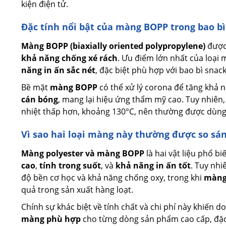
kiện điện tử.
Đặc tính nổi bật của màng BOPP trong bao b
Màng BOPP (biaxially oriented polypropylene)
được 
khả năng chống xé rách
. Ưu điểm lớn nhất của loại
năng in ấn sắc nét
, đặc biệt phù hợp với bao bì snack
Bề mặt
màng BOPP
có thể xử lý corona để tăng khả
cán bóng
, mang lại hiệu ứng thẩm mỹ cao. Tuy nhiên,
nhiệt thấp hơn, khoảng 130°C, nên thường được dùng 
Vì sao hai loại màng này thường được so sá
Màng polyester và màng BOPP
là hai vật liệu phổ b
cao
,
tính trong suốt
, và
khả năng in ấn tốt
. Tuy nhi
độ bền cơ học và khả năng chống oxy, trong khi
màng
quả trong sản xuất hàng loạt.
Chính sự khác biệt về tính chất và chi phí này khiến 
màng phù hợp
cho từng dòng sản phẩm cao cấp, đặc