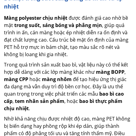
nhiệt
Màng polyester chịu nhiệt
được đánh giá cao nhờ bề
mặt
trong suốt, sáng bóng và phẳng mịn
, giúp quá
trình in ấn, cán màng hoặc ép nhiệt diễn ra ổn định và
đạt chất lượng cao. Cấu trúc bề mặt ổn định của màng
PET hỗ trợ mực in bám chặt, tạo màu sắc rõ nét và
không bị loang khi gia nhiệt.
Trong quá trình sản xuất bao bì, vật liệu này có thể kết
hợp dễ dàng với các lớp màng khác như
màng BOPP
,
màng CPP
hoặc
màng nhôm
để tạo hiệu ứng thị giác
đa dạng mà vẫn duy trì độ bền cơ học. Đây là ưu thế
quan trọng trong việc phát triển các mẫu
bao bì cao
cấp
,
tem nhãn sản phẩm
, hoặc
bao bì thực phẩm
chịu nhiệt
.
Nhờ khả năng chịu được nhiệt độ cao, màng PET không
bị biến dạng hay phồng rộp khi ép dán, giúp thành
phẩm có độ phẳng tối ưu và tăng tính thẩm mỹ. Điều