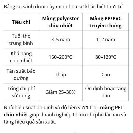
Bảng so sánh dưới đây minh họa sự khác biệt thực tế:
Màng polyester
Màng PP/PVC
Tiêu chí
chịu nhiệt
truyền thống
Tuổi thọ
3–5 năm
1–2 năm
trung bình
Khả năng
150–200°C
80–120°C
chịu nhiệt
Tần suất bảo
Thấp
Cao
dưỡng
Tổng chi phí
Ổn định hoặc tăng
Giảm 25–30%
sử dụng
dần
Nhờ hiệu suất ổn định và độ bền vượt trội,
màng PET
chịu nhiệt
giúp doanh nghiệp tối ưu chi phí dài hạn và
tăng hiệu quả sản xuất.