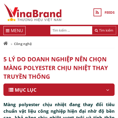
FEEDS
MENU
Tìm kiếm
Công nghệ
5 LÝ DO DOANH NGHIỆP NÊN CHỌN
MÀNG POLYESTER CHỊU NHIỆT THAY
TRUYỀN THỐNG
MỤC LỤC
Màng polyester chịu nhiệt đang thay đổi tiêu
chuẩn vật liệu công nghiệp hiện đại nhờ độ bền
cao, khả năng chịu nhiệt vượt trội và tính thân