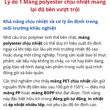
Lý do 1 Màng polyester chịu nhiệt mang
lại độ bền vượt trội
Khả năng chịu nhiệt và cơ lý ổn định trong
môi trường khắc nghiệt
Nhờ cấu trúc polymer tinh thể bền chặt,
màng
polyester chịu nhiệt
có thể duy trì hiệu suất ổn định
ngay cả khi tiếp xúc lâu với môi trường nhiệt độ cao
hoặc dung môi công nghiệp. Trong sản xuất bao bì thực
phẩm, vật liệu này không bị chảy, co rút hay biến dạng,
giúp bảo vệ hình dạng sản phẩm trong suốt quá trình
đóng gói và bảo quản.
Các thử nghiệm cho thấy
màng PET chịu nhiệt
vẫn giữ
nguyên 95% độ bền kéo sau 100 giờ ở 150°C — điều mà
màng PP
hoặc
màng BOPP
khó đạt được. Tính năng
này đặc biệt hữu ích trong
đóng gói tự động
,
in nhiệt
và
ép nhiệt nhiều lớp
, nơi yêu cầu độ ổn định cao.