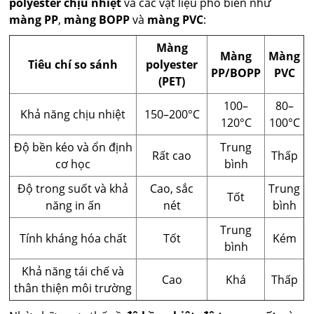
polyester chịu nhiệt
và các vật liệu phổ biến như
màng PP
,
màng BOPP
và
màng PVC
:
Màng
Màng
Màng
Tiêu chí so sánh
polyester
PP/BOPP
PVC
(PET)
100–
80–
Khả năng chịu nhiệt
150–200°C
120°C
100°C
Độ bền kéo và ổn định
Trung
Rất cao
Thấp
cơ học
bình
Độ trong suốt và khả
Cao, sắc
Trung
Tốt
năng in ấn
nét
bình
Trung
Tính kháng hóa chất
Tốt
Kém
bình
Khả năng tái chế và
Cao
Khá
Thấp
thân thiện môi trường