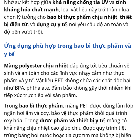
Nhờ sự kết hợp giữa
khả năng chống tia UV
và
tính
kháng hóa chất mạnh
, loại vật liệu này trở thành lựa
chọn lý tưởng cho
bao bì thực phẩm chịu nhiệt
,
thiết
bị điện tử
, và
dụng cụ y tế
, nơi yêu cầu độ an toàn và
độ bền vượt trội.
Ứng dụng phù hợp trong bao bì thực phẩm và
y tế
Màng polyester chịu nhiệt
đáp ứng tốt tiêu chuẩn vệ
sinh và an toàn cho các lĩnh vực nhạy cảm như thực
phẩm và y tế. Vật liệu PET không chứa các chất độc hại
như BPA, phthalate, đảm bảo không gây thôi nhiễm khi
tiếp xúc trực tiếp với sản phẩm.
Trong
bao bì thực phẩm
, màng PET được dùng làm lớp
ngăn hơi ẩm và oxy, bảo vệ thực phẩm khỏi quá trình
oxy hóa. Trong
dược phẩm và thiết bị y tế
, màng có
khả năng chịu nhiệt cao giúp chịu được quy trình tiệt
trùng bằng hơi nước hoặc tia cực tím mà không bị biến