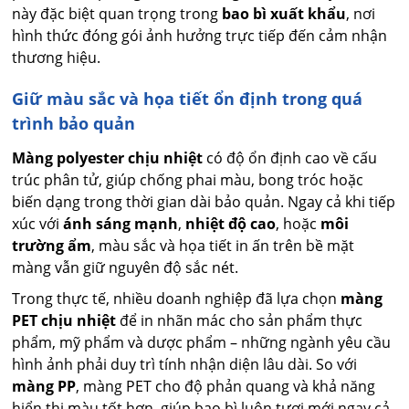
này đặc biệt quan trọng trong
bao bì xuất khẩu
, nơi
hình thức đóng gói ảnh hưởng trực tiếp đến cảm nhận
thương hiệu.
Giữ màu sắc và họa tiết ổn định trong quá
trình bảo quản
Màng polyester chịu nhiệt
có độ ổn định cao về cấu
trúc phân tử, giúp chống phai màu, bong tróc hoặc
biến dạng trong thời gian dài bảo quản. Ngay cả khi tiếp
xúc với
ánh sáng mạnh
,
nhiệt độ cao
, hoặc
môi
trường ẩm
, màu sắc và họa tiết in ấn trên bề mặt
màng vẫn giữ nguyên độ sắc nét.
Trong thực tế, nhiều doanh nghiệp đã lựa chọn
màng
PET chịu nhiệt
để in nhãn mác cho sản phẩm thực
phẩm, mỹ phẩm và dược phẩm – những ngành yêu cầu
hình ảnh phải duy trì tính nhận diện lâu dài. So với
màng PP
, màng PET cho độ phản quang và khả năng
hiển thị màu tốt hơn, giúp bao bì luôn tươi mới ngay cả