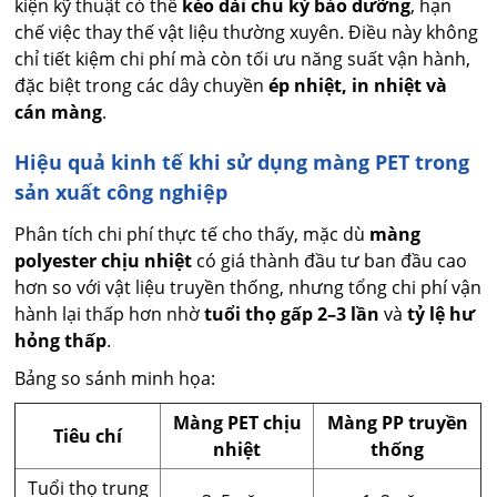
kiện kỹ thuật có thể
kéo dài chu kỳ bảo dưỡng
, hạn
chế việc thay thế vật liệu thường xuyên. Điều này không
chỉ tiết kiệm chi phí mà còn tối ưu năng suất vận hành,
đặc biệt trong các dây chuyền
ép nhiệt, in nhiệt và
cán màng
.
Hiệu quả kinh tế khi sử dụng màng PET trong
sản xuất công nghiệp
Phân tích chi phí thực tế cho thấy, mặc dù
màng
polyester chịu nhiệt
có giá thành đầu tư ban đầu cao
hơn so với vật liệu truyền thống, nhưng tổng chi phí vận
hành lại thấp hơn nhờ
tuổi thọ gấp 2–3 lần
và
tỷ lệ hư
hỏng thấp
.
Bảng so sánh minh họa:
Màng PET chịu
Màng PP truyền
Tiêu chí
nhiệt
thống
Tuổi thọ trung