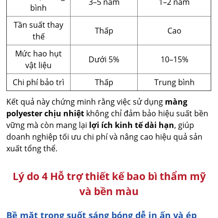
3–5 năm
1–2 năm
bình
Tần suất thay
Thấp
Cao
thế
Mức hao hụt
Dưới 5%
10–15%
vật liệu
Chi phí bảo trì
Thấp
Trung bình
Kết quả này chứng minh rằng việc sử dụng
màng
polyester chịu nhiệt
không chỉ đảm bảo hiệu suất bền
vững mà còn mang lại
lợi ích kinh tế dài hạn
, giúp
doanh nghiệp tối ưu chi phí và nâng cao hiệu quả sản
xuất tổng thể.
Lý do 4 Hỗ trợ thiết kế bao bì thẩm mỹ
và bền màu
Bề mặt trong suốt sáng bóng dễ in ấn và ép