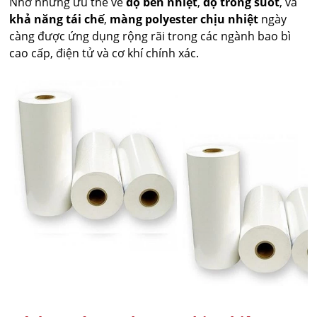
Nhờ những ưu thế về
độ bền nhiệt
,
độ trong suốt
, và
khả năng tái chế
,
màng polyester chịu nhiệt
ngày
càng được ứng dụng rộng rãi trong các ngành bao bì
cao cấp, điện tử và cơ khí chính xác.