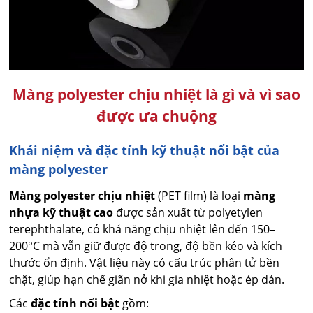
Màng polyester chịu nhiệt là gì và vì sao
được ưa chuộng
Khái niệm và đặc tính kỹ thuật nổi bật của
màng polyester
Màng polyester chịu nhiệt
(PET film) là loại
màng
nhựa kỹ thuật cao
được sản xuất từ polyetylen
terephthalate, có khả năng chịu nhiệt lên đến 150–
200°C mà vẫn giữ được độ trong, độ bền kéo và kích
thước ổn định. Vật liệu này có cấu trúc phân tử bền
chặt, giúp hạn chế giãn nở khi gia nhiệt hoặc ép dán.
Các
đặc tính nổi bật
gồm: