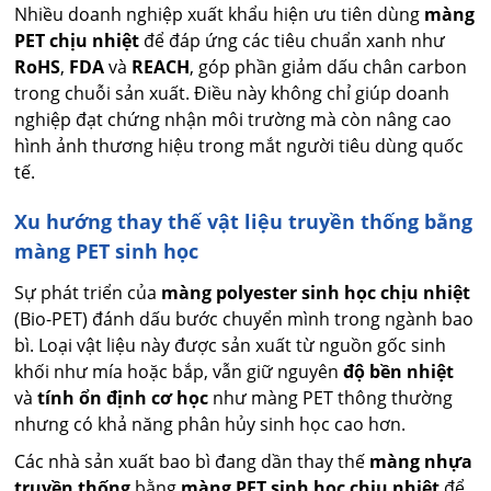
Nhiều doanh nghiệp xuất khẩu hiện ưu tiên dùng
màng
PET chịu nhiệt
để đáp ứng các tiêu chuẩn xanh như
RoHS
,
FDA
và
REACH
, góp phần giảm dấu chân carbon
trong chuỗi sản xuất. Điều này không chỉ giúp doanh
nghiệp đạt chứng nhận môi trường mà còn nâng cao
hình ảnh thương hiệu trong mắt người tiêu dùng quốc
tế.
Xu hướng thay thế vật liệu truyền thống bằng
màng PET sinh học
Sự phát triển của
màng polyester sinh học chịu nhiệt
(Bio-PET) đánh dấu bước chuyển mình trong ngành bao
bì. Loại vật liệu này được sản xuất từ nguồn gốc sinh
khối như mía hoặc bắp, vẫn giữ nguyên
độ bền nhiệt
và
tính ổn định cơ học
như màng PET thông thường
nhưng có khả năng phân hủy sinh học cao hơn.
Các nhà sản xuất bao bì đang dần thay thế
màng nhựa
truyền thống
bằng
màng PET sinh học chịu nhiệt
để