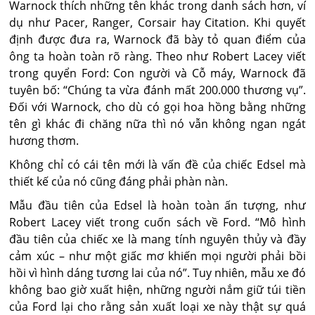
Warnock thích những tên khác trong danh sách hơn, ví
dụ như Pacer, Ranger, Corsair hay Citation. Khi quyết
định được đưa ra, Warnock đã bày tỏ quan điểm của
ông ta hoàn toàn rõ ràng. Theo như Robert Lacey viết
trong quyển Ford: Con người và Cỗ máy, Warnock đã
tuyên bố: “Chúng ta vừa đánh mất 200.000 thương vụ”.
Đối với Warnock, cho dù có gọi hoa hồng bằng những
tên gì khác đi chăng nữa thì nó vẫn không ngan ngát
hương thơm.
Không chỉ có cái tên mới là vấn đề của chiếc Edsel mà
thiết kế của nó cũng đáng phải phàn nàn.
Mẫu đầu tiên của Edsel là hoàn toàn ấn tượng, như
Robert Lacey viết trong cuốn sách về Ford. “Mô hình
đầu tiên của chiếc xe là mang tính nguyên thủy và đầy
cảm xúc – như một giấc mơ khiến mọi người phải bồi
hồi vì hình dáng tương lai của nó”. Tuy nhiên, mẫu xe đó
không bao giờ xuất hiện, những người nắm giữ túi tiền
của Ford lại cho rằng sản xuất loại xe này thật sự quá