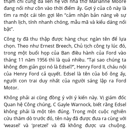
thậm chí cũng đã liên hệ với nhà thơ Marianne Moore
đang nổi như cồn vào thời điểm ấy. Gợi ý của cô này là
tìm ra một cái tên gợi lên “cảm nhận bản năng về sự
thanh lịch, tính nhanh chóng, mẫu mã và kiểu dáng nổi
bật”.
Công ty đã thu thập được hàng chục ngàn tên để lựa
chọn. Theo như Ernest Breech, Chủ tịch công ty lúc đó,
trong một buổi họp của Ban điều hành của Ford vào
tháng 11 năm 1956 thì là quá nhiều. “Tại sao chúng ta
không đơn giản gọi nó là Edsel?”, Henry Ford II, cháu nội
của Henry Ford cả quyết. Edsel là tên của bố ông ấy,
người con trai duy nhất của người sáng lập ra Ford
Motor.
Không phải ai cũng đồng ý với ý kiến này. Vị giám đốc
Quan hệ Công chúng, C Gayle Warnock, biết rằng Edsel
không phải là một tên đúng. Trong một cuộc nghiên
cứu thăm dò trước đó, tên này đã được đưa ra cùng với
‘weasel’ và ‘pretzel’ và đã không được ưa chuộng.