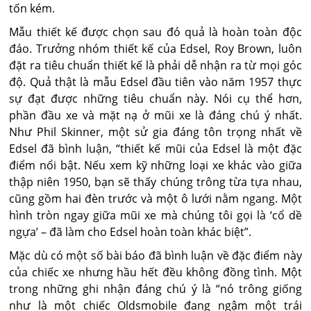
tốn kém.
Mẫu thiết kế được chọn sau đó quả là hoàn toàn độc
đáo. Trưởng nhóm thiết kế của Edsel, Roy Brown, luôn
đặt ra tiêu chuẩn thiết kế là phải dễ nhận ra từ mọi góc
độ. Quả thật là mẫu Edsel đầu tiên vào năm 1957 thực
sự đạt được những tiêu chuẩn này. Nói cụ thể hơn,
phần đầu xe và mặt nạ ở mũi xe là đáng chú ý nhất.
Như Phil Skinner, một sử gia đáng tôn trọng nhất về
Edsel đã bình luận, “thiết kế mũi của Edsel là một đặc
điểm nổi bật. Nếu xem kỹ những loại xe khác vào giữa
thập niên 1950, bạn sẽ thấy chúng trông từa tựa nhau,
cũng gồm hai đèn trước và một ô lưới nằm ngang. Một
hình tròn ngay giữa mũi xe mà chúng tôi gọi là ‘cổ dề
ngựa’ – đã làm cho Edsel hoàn toàn khác biệt”.
Mặc dù có một số bài báo đã bình luận về đặc điểm này
của chiếc xe nhưng hầu hết đều không đồng tình. Một
trong những ghi nhận đáng chú ý là “nó trông giống
như là một chiếc Oldsmobile đang ngậm một trái