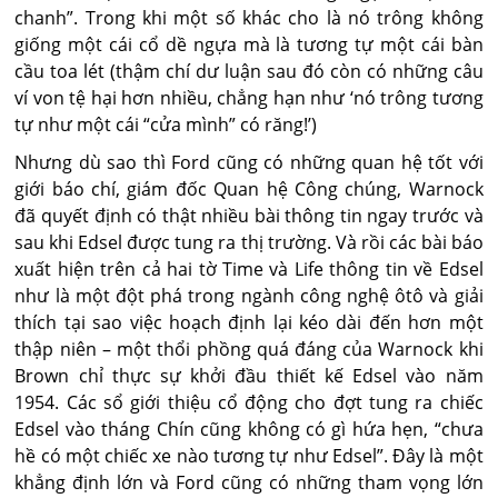
chanh”. Trong khi một số khác cho là nó trông không
giống một cái cổ dề ngựa mà là tương tự một cái bàn
cầu toa lét (thậm chí dư luận sau đó còn có những câu
ví von tệ hại hơn nhiều, chẳng hạn như ‘nó trông tương
tự như một cái “cửa mình” có răng!’)
Nhưng dù sao thì Ford cũng có những quan hệ tốt với
giới báo chí, giám đốc Quan hệ Công chúng, Warnock
đã quyết định có thật nhiều bài thông tin ngay trước và
sau khi Edsel được tung ra thị trường. Và rồi các bài báo
xuất hiện trên cả hai tờ Time và Life thông tin về Edsel
như là một đột phá trong ngành công nghệ ôtô và giải
thích tại sao việc hoạch định lại kéo dài đến hơn một
thập niên – một thổi phồng quá đáng của Warnock khi
Brown chỉ thực sự khởi đầu thiết kế Edsel vào năm
1954. Các sổ giới thiệu cổ động cho đợt tung ra chiếc
Edsel vào tháng Chín cũng không có gì hứa hẹn, “chưa
hề có một chiếc xe nào tương tự như Edsel”. Đây là một
khẳng định lớn và Ford cũng có những tham vọng lớn