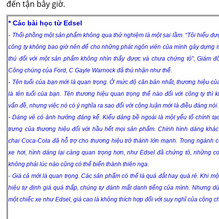
đến tận bây giờ.
* Các bài học từ Edsel
- Thổi phồng một sản phẩm không qua thử nghiệm là một sai lầm. “Tôi hiểu đư
công ty không bao giờ nên để cho những phát ngôn viên của mình gây dựng m
thú đối với một sản phẩm không nhìn thấy được và chưa chứng tỏ”, Giám 
Công chúng của Ford, C Gayle Warnock đã thú nhận như thế.
- Tên tuổi của bạn mới là quan trọng. Ở mức độ căn bản nhất, thương hiệu củ
là tên tuổi của bạn. Tên thương hiệu quan trọng thế nào đối với công ty thì 
vấn đề, nhưng việc nó có ý nghĩa ra sao đối với công luận mới là điều đáng nói.
- Dáng vẻ có ảnh hưởng đáng kể. Kiểu dáng bề ngoài là một yếu tố chính tạ
trưng của thương hiệu đối với hầu hết mọi sản phẩm. Chính hình dáng khác
chai Coca-Cola đã hỗ trợ cho thương hiệu trở thành lớn mạnh. Trong ngành 
xe hơi, hình dáng lại càng quan trọng hơn, như Edsel đã chứng tỏ, những con
không phải lúc nào cũng có thể biến thành thiên nga.
- Giá cả mới là quan trọng. Các sản phẩm có thể là quá đắt hay quá rẻ. Khi mộ
hiệu tự định giá quá thấp, chúng tự đánh mất danh tiếng của mình. Nhưng dù 
một chiếc xe như Edsel, giá cao là không thích hợp đối với suy nghĩ của công c