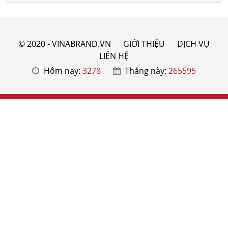
© 2020 - VINABRAND.VN
GIỚI THIỆU
DỊCH VỤ
LIÊN HỆ
Hôm nay:
3278
Tháng này:
265595