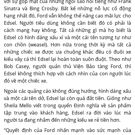
với sự góp mặt của những ngôi sao nổi tiếng như Frank
Sinatra và Bing Crosby. Bất kể những nỗ lực cổ động
hạng nhất đó, Ford vẫn không thể nâng cao mãi lực cho
Edsel. Người tiêu dùng không cần biết đó có phải là
cách mạng hay không. Tất cả những gì mà họ biết là
Edsel có hình dáng xấu xí và một cái tên tương tự như
con chồn (weasel). Hơn nữa trong thời kỳ mà tất cả
những chiếc xe được ưa chuộng khác đều có đuôi xe
kiểu vây cá thì Edsel lại hoàn toàn suôn đuột. Theo như
Bob Casey, người quản thủ Viện Bảo tàng Ford, thì
Edsel không thích hợp với cách nhìn của con người lúc
đó về một chiếc xe.
Ngoài các quảng cáo không đúng hướng, hình dáng xấu
và một cái tên dở, Edsel lại còn quá đắt tiền. Giống như
Sheila Mello viết trong quyển Định nghĩa về sản phẩm
tập trung vào khách hàng, Edsel ra đời vào lúc mà
người ta đang nhắm đến những kiểu xe rẻ tiền hơn.
“Quyết định của Ford nhấn mạnh vào sức mạnh của