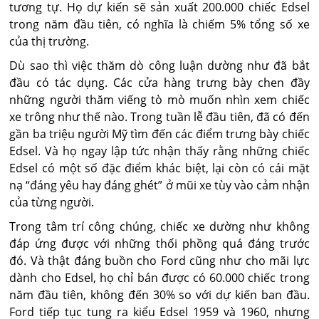
tương tự. Họ dự kiến sẽ sản xuất 200.000 chiếc Edsel
trong năm đầu tiên, có nghĩa là chiếm 5% tổng số xe
của thị trường.
Dù sao thì việc thăm dò công luận dường như đã bắt
đầu có tác dụng. Các cửa hàng trưng bày chen đầy
những người thăm viếng tò mò muốn nhìn xem chiếc
xe trông như thế nào. Trong tuần lễ đầu tiên, đã có đến
gần ba triệu người Mỹ tìm đến các điểm trưng bày chiếc
Edsel. Và họ ngay lập tức nhận thấy rằng những chiếc
Edsel có một số đặc điểm khác biệt, lại còn có cái mặt
nạ “đáng yêu hay đáng ghét” ở mũi xe tùy vào cảm nhận
của từng người.
Trong tâm trí công chúng, chiếc xe dường như không
đáp ứng được với những thổi phồng quá đáng trước
đó. Và thật đáng buồn cho Ford cũng như cho mãi lực
dành cho Edsel, họ chỉ bán được có 60.000 chiếc trong
năm đầu tiên, không đến 30% so với dự kiến ban đầu.
Ford tiếp tục tung ra kiểu Edsel 1959 và 1960, nhưng