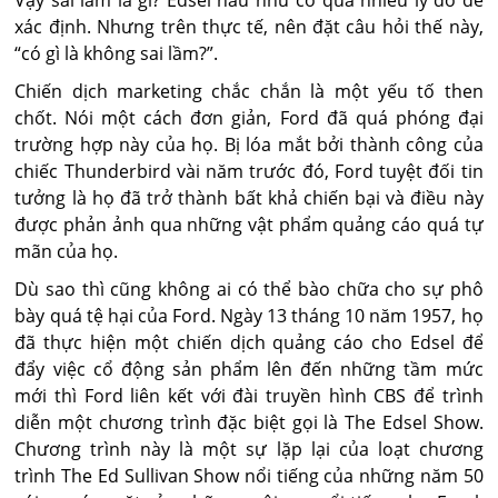
Vậy sai lầm là gì? Edsel hầu như có quá nhiều lý do để
xác định. Nhưng trên thực tế, nên đặt câu hỏi thế này,
“có gì là không sai lầm?”.
Chiến dịch marketing chắc chắn là một yếu tố then
chốt. Nói một cách đơn giản, Ford đã quá phóng đại
trường hợp này của họ. Bị lóa mắt bởi thành công của
chiếc Thunderbird vài năm trước đó, Ford tuyệt đối tin
tưởng là họ đã trở thành bất khả chiến bại và điều này
được phản ảnh qua những vật phẩm quảng cáo quá tự
mãn của họ.
Dù sao thì cũng không ai có thể bào chữa cho sự phô
bày quá tệ hại của Ford. Ngày 13 tháng 10 năm 1957, họ
đã thực hiện một chiến dịch quảng cáo cho Edsel để
đẩy việc cổ động sản phẩm lên đến những tầm mức
mới thì Ford liên kết với đài truyền hình CBS để trình
diễn một chương trình đặc biệt gọi là The Edsel Show.
Chương trình này là một sự lặp lại của loạt chương
trình The Ed Sullivan Show nổi tiếng của những năm 50