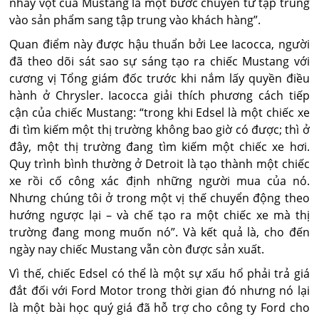
nhẩy vọt của Mustang là một bước chuyển từ tập trung
vào sản phẩm sang tập trung vào khách hàng”.
Quan điểm này được hậu thuẩn bởi Lee Iacocca, người
đã theo dõi sát sao sự sáng tạo ra chiếc Mustang với
cương vị Tổng giám đốc trước khi nắm lấy quyền điều
hành ở Chrysler. Iacocca giải thích phương cách tiếp
cận của chiếc Mustang: “trong khi Edsel là một chiếc xe
đi tìm kiếm một thị trường không bao giờ có được; thì ở
đây, một thị trường đang tìm kiếm một chiếc xe hơi.
Quy trình bình thường ở Detroit là tạo thành một chiếc
xe rồi cố công xác định những người mua của nó.
Nhưng chúng tôi ở trong một vị thế chuyển động theo
hướng ngược lại – và chế tạo ra một chiếc xe mà thị
trường đang mong muốn nó”. Và kết quả là, cho đến
ngày nay chiếc Mustang vẫn còn được sản xuất.
Vì thế, chiếc Edsel có thể là một sự xấu hổ phải trả giá
đắt đối với Ford Motor trong thời gian đó nhưng nó lại
là một bài học quý giá đã hỗ trợ cho công ty Ford cho