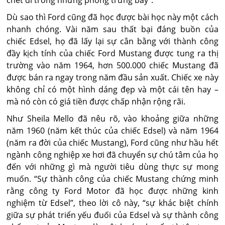
chết dí trong những phòng trưng bày”.
Dù sao thì Ford cũng đã học được bài học này một cách
nhanh chóng. Vài năm sau thất bại đáng buồn của
chiếc Edsel, họ đã lấy lại sự cân bằng với thành công
đầy kịch tính của chiếc Ford Mustang được tung ra thị
trường vào năm 1964, hơn 500.000 chiếc Mustang đã
được bán ra ngay trong năm đầu sản xuất. Chiếc xe này
không chỉ có một hình dáng đẹp và một cái tên hay –
mà nó còn có giá tiền được chấp nhận rộng rãi.
Như Sheila Mello đã nêu rõ, vào khoảng giữa những
năm 1960 (năm kết thúc của chiếc Edsel) và năm 1964
(năm ra đời của chiếc Mustang), Ford cũng như hầu hết
ngành công nghiệp xe hơi đã chuyển sự chú tâm của họ
đến với những gì mà người tiêu dùng thực sự mong
muốn. “Sự thành công của chiếc Mustang chứng minh
rằng công ty Ford Motor đã học được những kinh
nghiệm từ Edsel”, theo lời cô này, “sự khác biệt chính
giữa sự phát triển yếu đuối của Edsel và sự thành công