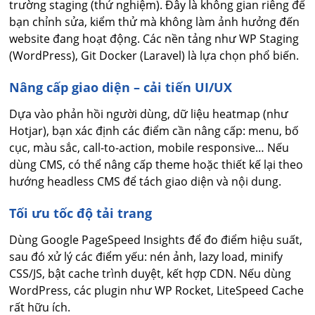
trường staging (thử nghiệm). Đây là không gian riêng để
bạn chỉnh sửa, kiểm thử mà không làm ảnh hưởng đến
website đang hoạt động. Các nền tảng như WP Staging
(WordPress), Git Docker (Laravel) là lựa chọn phổ biến.
Nâng cấp giao diện – cải tiến UI/UX
Dựa vào phản hồi người dùng, dữ liệu heatmap (như
Hotjar), bạn xác định các điểm cần nâng cấp: menu, bố
cục, màu sắc, call-to-action, mobile responsive… Nếu
dùng CMS, có thể nâng cấp theme hoặc thiết kế lại theo
hướng headless CMS để tách giao diện và nội dung.
Tối ưu tốc độ tải trang
Dùng Google PageSpeed Insights để đo điểm hiệu suất,
sau đó xử lý các điểm yếu: nén ảnh, lazy load, minify
CSS/JS, bật cache trình duyệt, kết hợp CDN. Nếu dùng
WordPress, các plugin như WP Rocket, LiteSpeed Cache
rất hữu ích.