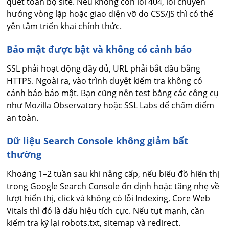
quét toàn bộ site. Nếu không còn lỗi 404, lỗi chuyển
hướng vòng lặp hoặc giao diện vỡ do CSS/JS thì có thể
yên tâm triển khai chính thức.
Bảo mật được bật và không có cảnh báo
SSL phải hoạt động đầy đủ, URL phải bắt đầu bằng
HTTPS. Ngoài ra, vào trình duyệt kiểm tra không có
cảnh báo bảo mật. Bạn cũng nên test bằng các công cụ
như Mozilla Observatory hoặc SSL Labs để chấm điểm
an toàn.
Dữ liệu Search Console không giảm bất
thường
Khoảng 1–2 tuần sau khi nâng cấp, nếu biểu đồ hiển thị
trong Google Search Console ổn định hoặc tăng nhẹ về
lượt hiển thị, click và không có lỗi Indexing, Core Web
Vitals thì đó là dấu hiệu tích cực. Nếu tụt mạnh, cần
kiểm tra kỹ lại robots.txt, sitemap và redirect.