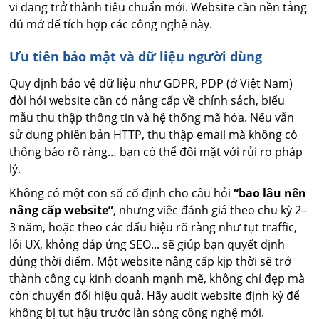
vi đang trở thành tiêu chuẩn mới. Website cần nền tảng
đủ mở để tích hợp các công nghệ này.
Ưu tiên bảo mật và dữ liệu người dùng
Quy định bảo vệ dữ liệu như GDPR, PDP (ở Việt Nam)
đòi hỏi website cần có nâng cấp về chính sách, biểu
mẫu thu thập thông tin và hệ thống mã hóa. Nếu vẫn
sử dụng phiên bản HTTP, thu thập email mà không có
thông báo rõ ràng… bạn có thể đối mặt với rủi ro pháp
lý.
Không có một con số cố định cho câu hỏi
“bao lâu nên
nâng cấp website”
, nhưng việc đánh giá theo chu kỳ 2–
3 năm, hoặc theo các dấu hiệu rõ ràng như tụt traffic,
lỗi UX, không đáp ứng SEO... sẽ giúp bạn quyết định
đúng thời điểm. Một website nâng cấp kịp thời sẽ trở
thành công cụ kinh doanh mạnh mẽ, không chỉ đẹp mà
còn chuyển đổi hiệu quả. Hãy audit website định kỳ để
không bị tụt hậu trước làn sóng công nghệ mới.