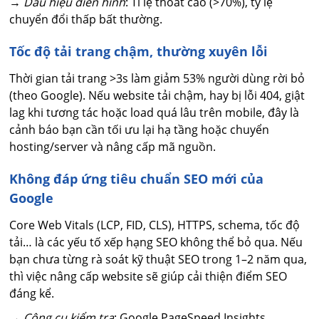
→
Dấu hiệu điển hình
: Tỉ lệ thoát cao (>70%), tỷ lệ
chuyển đổi thấp bất thường.
Tốc độ tải trang chậm, thường xuyên lỗi
Thời gian tải trang >3s làm giảm 53% người dùng rời bỏ
(theo Google). Nếu website tải chậm, hay bị lỗi 404, giật
lag khi tương tác hoặc load quá lâu trên mobile, đây là
cảnh báo bạn cần tối ưu lại hạ tầng hoặc chuyển
hosting/server và nâng cấp mã nguồn.
Không đáp ứng tiêu chuẩn SEO mới của
Google
Core Web Vitals (LCP, FID, CLS), HTTPS, schema, tốc độ
tải… là các yếu tố xếp hạng SEO không thể bỏ qua. Nếu
bạn chưa từng rà soát kỹ thuật SEO trong 1–2 năm qua,
thì việc nâng cấp website sẽ giúp cải thiện điểm SEO
đáng kể.
→
Công cụ kiểm tra
: Google PageSpeed Insights,