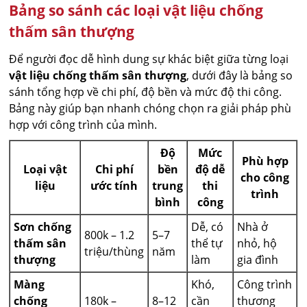
Bảng so sánh các loại vật liệu chống
thấm sân thượng
Để người đọc dễ hình dung sự khác biệt giữa từng loại
vật liệu chống thấm sân thượng
, dưới đây là bảng so
sánh tổng hợp về chi phí, độ bền và mức độ thi công.
Bảng này giúp bạn nhanh chóng chọn ra giải pháp phù
hợp với công trình của mình.
Độ
Mức
Phù hợp
Loại vật
Chi phí
bền
độ dễ
cho công
liệu
ước tính
trung
thi
trình
bình
công
Sơn chống
Dễ, có
Nhà ở
800k – 1.2
5–7
thấm sân
thể tự
nhỏ, hộ
triệu/thùng
năm
thượng
làm
gia đình
Màng
Khó,
Công trình
chống
180k –
8–12
cần
thương