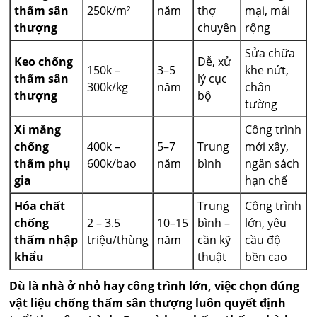
thấm sân
250k/m²
năm
thợ
mại, mái
thượng
chuyên
rộng
Sửa chữa
Keo chống
Dễ, xử
150k –
3–5
khe nứt,
thấm sân
lý cục
300k/kg
năm
chân
thượng
bộ
tường
Xi măng
Công trình
chống
400k –
5–7
Trung
mới xây,
thấm phụ
600k/bao
năm
bình
ngân sách
gia
hạn chế
Hóa chất
Trung
Công trình
chống
2 – 3.5
10–15
bình –
lớn, yêu
thấm nhập
triệu/thùng
năm
cần kỹ
cầu độ
khẩu
thuật
bền cao
Dù là nhà ở nhỏ hay công trình lớn, việc chọn đúng
vật liệu chống thấm sân thượng luôn quyết định