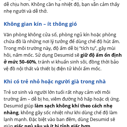
dễ chịu hơn. Không cần hạ nhiệt độ, bạn vẫn cảm thấy
nhẹ người và dễ thở.
Không gian kín – ít thông gió
Văn phòng không cửa sổ, phòng ngủ kín hoặc phòng
chứa đồ là những nơi lý tưởng để dùng chế độ hút ẩm.
Trong môi trường này, độ ẩm dễ bị “tích tụ”, gây mùi
hôi, nấm mốc. Sử dụng Desumid sẽ
giữ độ ẩm ổn định
ở mức 50–60%
, tránh vi khuẩn sinh sôi, đồng thời bảo
vệ đồ nội thất và thiết bị điện tử khỏi ẩm mốc.
Khi có trẻ nhỏ hoặc người già trong nhà
Trẻ sơ sinh và người lớn tuổi rất nhạy cảm với môi
trường ẩm – dễ bị ho, viêm đường hô hấp hoặc dị ứng.
Desumid giúp
làm sạch không khí theo cách nhẹ
nhàng
, không gây sốc nhiệt như khi dùng chế độ làm
lạnh mạnh. Đặc biệt vào ban đêm, dùng Desumid sẽ
giúp
giấc ngủ sâu và ít bị tỉnh giấc hơn
.