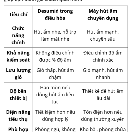
Desumid trong
Máy hút ẩm
Tiêu chí
điều hòa
chuyên dụng
Chức
Hút ẩm nhẹ, hỗ trợ
Hút ẩm mạnh,
năng
làm mát nhẹ
chuyên sâu
chính
Khả năng
Không điều chỉnh
Điều chỉnh độ ẩm
kiểm soát
được % độ ẩm
chính xác
Lưu lượng
Gió thấp, hút ẩm
Gió mạnh, hút ẩm
gió
chậm
nhanh
Hao mòn nếu
Độ bền
Thiết kế để hút ẩm
dùng hút ẩm liên
thiết bị
lâu dài
tục
Điện năng
Tiết kiệm hơn nếu
Tốn điện hơn nếu
tiêu thụ
dùng hợp lý
dùng thường xuyên
Phù hợp
Phòng ngủ, không
Kho bãi, phòng chứa