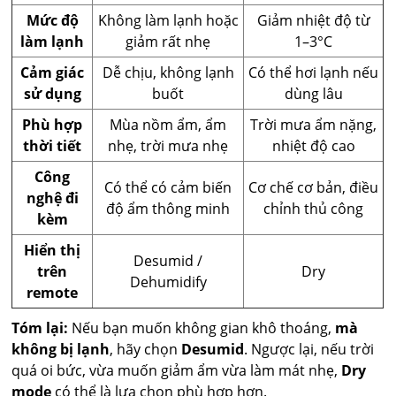
Mức độ
Không làm lạnh hoặc
Giảm nhiệt độ từ
làm lạnh
giảm rất nhẹ
1–3°C
Cảm giác
Dễ chịu, không lạnh
Có thể hơi lạnh nếu
sử dụng
buốt
dùng lâu
Phù hợp
Mùa nồm ẩm, ẩm
Trời mưa ẩm nặng,
thời tiết
nhẹ, trời mưa nhẹ
nhiệt độ cao
Công
Có thể có cảm biến
Cơ chế cơ bản, điều
nghệ đi
độ ẩm thông minh
chỉnh thủ công
kèm
Hiển thị
Desumid /
trên
Dry
Dehumidify
remote
Tóm lại:
Nếu bạn muốn không gian khô thoáng,
mà
không bị lạnh
, hãy chọn
Desumid
. Ngược lại, nếu trời
quá oi bức, vừa muốn giảm ẩm vừa làm mát nhẹ,
Dry
mode
có thể là lựa chọn phù hợp hơn.