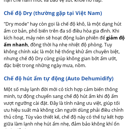
hạn chế nấm mốc và bảo vệ sức khỏe hô hấp.
Chế độ Dry (thường gặp tại Việt Nam)
"Dry mode" hay còn gọi là chế độ khô, là một dạng hút
ẩm cơ bản, phổ biến trên đa số điều hòa gia đình. Khi
kích hoạt, máy nén sẽ hoạt động luân phiên để
giảm độ
ẩm nhanh
, đồng thời hạ nhẹ nhiệt độ phòng. Tuy
không chính xác là một hệ thống khử ẩm chuyên biệt,
nhưng chế độ Dry cũng giúp không gian bớt ẩm ướt,
đặc biệt trong những ngày mưa, nồm.
Chế độ hút ẩm tự động (Auto Dehumidify)
Một số máy lạnh đời mới có tích hợp cảm biến thông
minh, tự động chuyển sang chế độ hút ẩm khi độ ẩm
vượt ngưỡng cài đặt. Đây là tính năng ưu việt, giúp tối
ưu hiệu suất mà không cần người dùng phải điều chỉnh
thủ công. Tùy vào thiết kế, chế độ này có thể tự kết hợp
giữa làm lạnh nhẹ hút ẩm nhẹ, đảm bảo không khí ổn