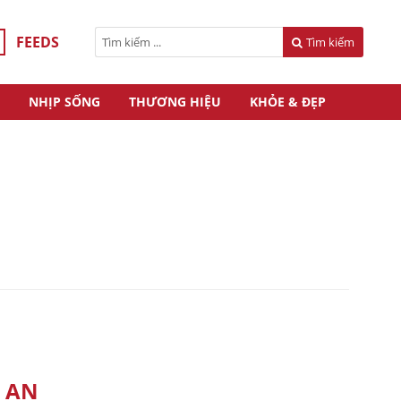
FEEDS
Tìm kiếm
NHỊP SỐNG
THƯƠNG HIỆU
KHỎE & ĐẸP
 AN