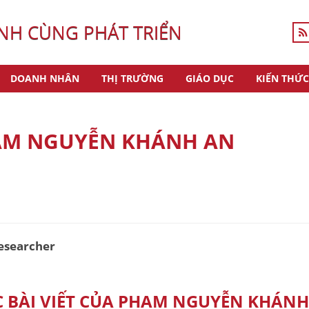
H CÙNG PHÁT TRIỂN
DOANH NHÂN
THỊ TRƯỜNG
GIÁO DỤC
KIẾN THỨC
M NGUYỄN KHÁNH AN
esearcher
C BÀI VIẾT CỦA PHẠM NGUYỄN KHÁNH