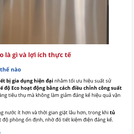
 là gì và lợi ích thực tế
 thế nào
iết bị gia dụng hiện đại
nhằm tối ưu hiệu suất sử
ế độ Eco hoạt động bằng cách điều chỉnh công suất
năng tiêu thụ mà không làm giảm đáng kể hiệu quả vận
g nước ít hơn và thời gian giặt lâu hơn, trong khi
tủ
t độ phòng ổn định, nhờ đó tiết kiệm điện đáng kể.
g