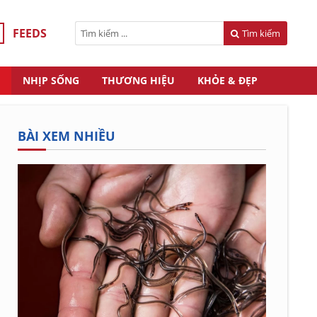
FEEDS
Tìm kiếm
NHỊP SỐNG
THƯƠNG HIỆU
KHỎE & ĐẸP
BÀI XEM NHIỀU