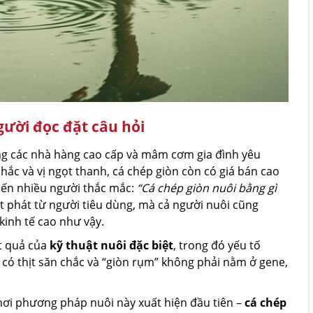
gười đọc đặt câu hỏi
ong các nhà hàng cao cấp và mâm cơm gia đình yêu
chắc và vị ngọt thanh, cá chép giòn còn có giá bán cao
hiến nhiều người thắc mắc:
“Cá chép giòn nuôi bằng gì
t phát từ người tiêu dùng, mà cả người nuôi cũng
 kinh tế cao như vậy.
ết quả của
kỹ thuật nuôi đặc biệt
, trong đó yếu tố
 có thịt săn chắc và “giòn rụm” không phải nằm ở gene,
nơi phương pháp nuôi này xuất hiện đầu tiên –
cá chép