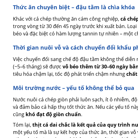
Thức ăn chuyên biệt – đậu tằm là chìa khóa
Khác với cá chép thường ăn cám công nghiệp,
cá ché
trong vòng từ 30 đến 45 ngày trước khi xuất bán. Loại
béo và đặc biệt có hàm lượng tannin tự nhiên – một ch
Thời gian nuôi vỗ và cách chuyển đổi khẩu 
Việc chuyển đổi sang chế độ đậu tằm không thể diễn 
(~5–6 tháng) sẽ được
vỗ béo thêm từ 30–60 ngày b
tiêu hóa chậm lại, tốc độ phát triển chậm nhưng
chất
Môi trường nước – yếu tố không thể bỏ qua
Nước nuôi cá chép giòn phải luôn sạch, ít ô nhiễm, đ
và đảm bảo cá hấp thụ tốt thức ăn. Nếu các yếu tố n
cũng
khó đạt độ giòn chuẩn
.
Tóm lại,
thịt cá dai chắc là kết quả của quy trình 
một yếu tố mà là sự kết hợp của thức ăn, thời gian vỗ 