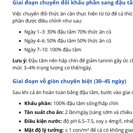
Giai đoạn chuyển đổi khẩu phần sang đậu tằ
Việc chuyển đổi thức ăn cần thực hiện từ từ để cá thíc
phần được điều chỉnh như sau:
Ngày 1–3: 30% đậu tằm 70% thức ăn cũ
Ngày 4–6: 50% đậu tằm 50% thức ăn cũ
Ngày 7–10: 100% đậu tằm
Lưu ý:
Đậu tằm nên hấp chín để giảm tannin gây ức ch
mức 3–4% trọng lượng cơ thể/ngày.
Giai đoạn vỗ giòn chuyên biệt (30–45 ngày)
Sau khi cá ăn hoàn toàn bằng đậu tằm, bước vào giai 
Khẩu phần:
100% đậu tằm sống/hấp chín
Tần suất cho ăn:
2 lần/ngày (sáng sớm và chiều
Điều kiện nước:
độ pH 6.5–7.5, oxy ≥ 4mg/l, nhi
Mật độ lý tưởng:
≤ 1 con/m² để cá có không gia