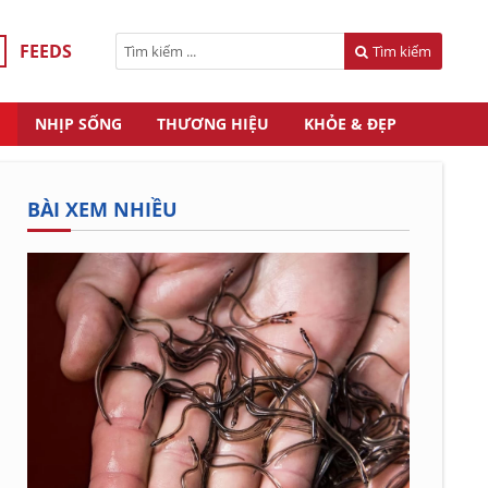
FEEDS
Tìm kiếm
NHỊP SỐNG
THƯƠNG HIỆU
KHỎE & ĐẸP
BÀI XEM NHIỀU