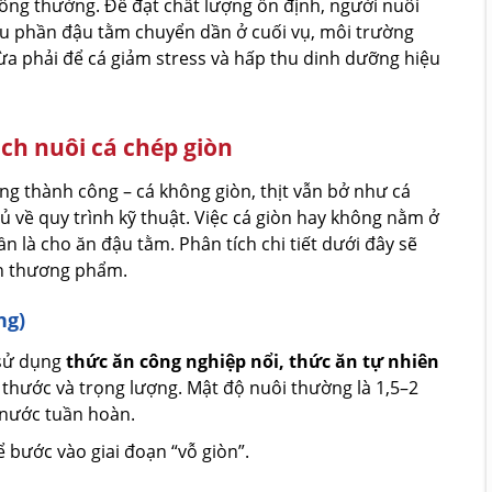
thông thường. Để đạt chất lượng ổn định, người nuôi
ẩu phần đậu tằm chuyển dần ở cuối vụ, môi trường
ừa phải để cá giảm stress và hấp thu dinh dưỡng hiệu
ách nuôi cá chép giòn
g thành công – cá không giòn, thịt vẫn bở như cá
ủ về quy trình kỹ thuật. Việc cá giòn hay không nằm ở
n là cho ăn đậu tằm. Phân tích chi tiết dưới đây sẽ
ẩn thương phẩm.
ng)
 sử dụng
thức ăn công nghiệp nổi, thức ăn tự nhiên
h thước và trọng lượng. Mật độ nuôi thường là 1,5–2
 nước tuần hoàn.
ể bước vào giai đoạn “vỗ giòn”.