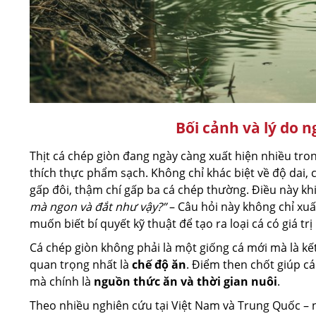
Bối cảnh và lý do n
Thịt cá chép giòn đang ngày càng xuất hiện nhiều tr
thích thực phẩm sạch. Không chỉ khác biệt về độ dai, 
gấp đôi, thậm chí gấp ba cá chép thường. Điều này k
mà ngon và đắt như vậy?”
– Câu hỏi này không chỉ xuấ
muốn biết bí quyết kỹ thuật để tạo ra loại cá có giá trị
Cá chép giòn không phải là một giống cá mới mà là k
quan trọng nhất là
chế độ ăn
. Điểm then chốt giúp cá
mà chính là
nguồn thức ăn và thời gian nuôi
.
Theo nhiều nghiên cứu tại Việt Nam và Trung Quốc – 