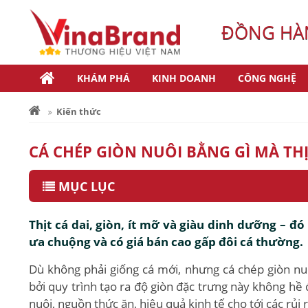
ĐỒNG HÀN
KHÁM PHÁ
KINH DOANH
CÔNG NGHỆ
Kiến thức
CÁ CHÉP GIÒN NUÔI BẰNG GÌ MÀ THỊ
MỤC LỤC
Thịt cá dai, giòn, ít mỡ và giàu dinh dưỡng – đó
ưa chuộng và có giá bán cao gấp đôi cá thường.
Dù không phải giống cá mới, nhưng cá chép giòn nuô
bởi quy trình tạo ra độ giòn đặc trưng này không hề đ
nuôi, nguồn thức ăn, hiệu quả kinh tế cho tới các rủi 