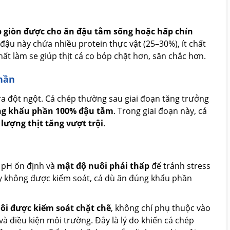
p giòn được cho ăn đậu tằm sống hoặc hấp chín
 đậu này chứa nhiều protein thực vật (25–30%), ít chất
ất làm se giúp thịt cá co bóp chặt hơn, săn chắc hơn.
phần
ra đột ngột. Cá chép thường sau giai đoạn tăng trưởng
ằng khẩu phần 100% đậu tằm
. Trong giai đoạn này, cá
 lượng thịt tăng vượt trội
.
ộ pH ổn định và
mật độ nuôi phải thấp
để tránh stress
ày không được kiểm soát, cá dù ăn đúng khẩu phần
nuôi được kiểm soát chặt chẽ
, không chỉ phụ thuộc vào
và điều kiện môi trường. Đây là lý do khiến cá chép