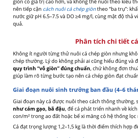
giòn có giá trị cao hơn, và không thể nuôi theo kiểu 
nên tiếp cận
cách nuôi cá chép giòn
theo “ba trụ”: kh
nước giữ pH 6.5–7.5 và DO ≥4 mg/l, cùng mật độ thả v
quả.
Phân tích chi tiết c
Không ít người từng thử nuôi cá chép giòn nhưng khôn
chép thường. Lý do không phải ai cũng hiểu đúng và đ
quy trình “vỗ giòn” đúng chuẩn
, chứ không đơn thuầ
giúp làm rõ từng bước tạo nên cá chép giòn đạt chu
Giai đoạn nuôi sinh trưởng ban đầu (4–6 thá
Giai đoạn này cá được nuôi theo cách thông thường,
như cám gạo, bã đậu
, để cá phát triển nhanh về kíc
con/m² trong ao đất hoặc bể xi măng có hệ thống lọc
Cá đạt trọng lượng 1,2–1,5 kg là thời điểm thích hợp đ