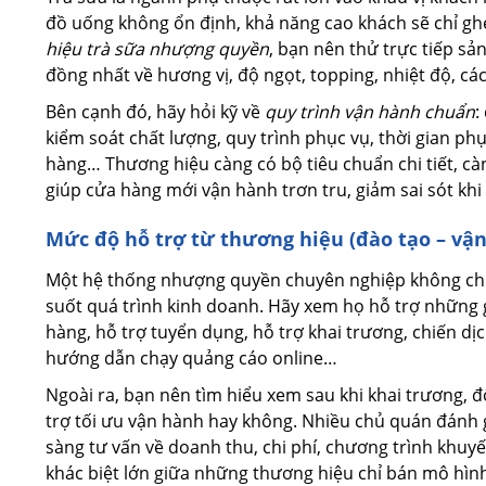
đồ uống không ổn định, khả năng cao khách sẽ chỉ ghé 
hiệu trà sữa nhượng quyền
, bạn nên thử trực tiếp s
đồng nhất về hương vị, độ ngọt, topping, nhiệt độ, cá
Bên cạnh đó, hãy hỏi kỹ về
quy trình vận hành chuẩn
:
kiểm soát chất lượng, quy trình phục vụ, thời gian phụ
hàng… Thương hiệu càng có bộ tiêu chuẩn chi tiết, c
giúp cửa hàng mới vận hành trơn tru, giảm sai sót kh
Mức độ hỗ trợ từ thương hiệu (đào tạo – vậ
Một hệ thống nhượng quyền chuyên nghiệp không ch
suốt quá trình kinh doanh. Hãy xem họ hỗ trợ những g
hàng, hỗ trợ tuyển dụng, hỗ trợ khai trương, chiến d
hướng dẫn chạy quảng cáo online…
Ngoài ra, bạn nên tìm hiểu xem sau khi khai trương, 
trợ tối ưu vận hành hay không. Nhiều chủ quán đánh 
sàng tư vấn về doanh thu, chi phí, chương trình khu
khác biệt lớn giữa những thương hiệu chỉ bán mô hìn