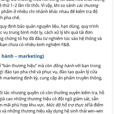
thử 1–2 lần rồi thôi. Vì vậy, khi so sánh
các thương
ản phẩm ở nhiều chi nhánh khác nhau để kiểm tra độ
ch pha chế.
 quy định bảo quản nguyên liệu, hạn dùng, quy trình
c vụ trung bình một ly, cách xử lý khi quá tải đơn
àng chứng tỏ họ đã đầu tư nghiêm túc vào hệ thống và
i bạn chưa có nhiều kinh nghiệm F&B.
n hành – marketing)
ỉ “bán thương hiệu” mà còn
đồng hành
với bạn trong
ì: đào tạo pha chế và phục vụ, đào tạo quản lý cửa
ịch marketing định kỳ, cung cấp ấn phẩm truyền thông,
đối tác nhượng quyền có còn thường xuyên kiểm tra, hỗ
giá cao những thương hiệu có đội ngũ giám sát, sẵn
yến mãi phù hợp khu vực.
Mức độ hỗ trợ thực tế
là điểm
h và những thương hiệu xây dựng hệ sinh thái win–win