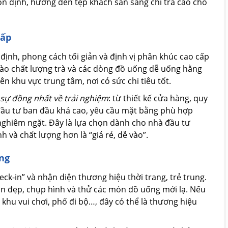
 định, hướng đến tệp khách sẵn sàng chi trả cao cho
cấp
định, phong cách tối giản và định vị phân khúc cao cấp
ào chất lượng trà và các dòng đồ uống dễ uống hằng
n khu vực trung tâm, nơi có sức chi tiêu tốt.
sự đồng nhất về trải nghiệm
: từ thiết kế cửa hàng, quy
í đầu tư ban đầu khá cao, yêu cầu mặt bằng phù hợp
nghiêm ngặt. Đây là lựa chọn dành cho nhà đầu tư
 và chất lượng hơn là “giá rẻ, dễ vào”.
ung
eck-in” và nhận diện thương hiệu thời trang, trẻ trung.
ian đẹp, chụp hình và thử các món đồ uống mới lạ. Nếu
khu vui chơi, phố đi bộ…, đây có thể là thương hiệu