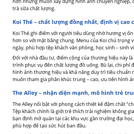
hơn nhưng muốn xây dựng hình ảnh chuyên nghiệp, ổn
trà sữa chất lượng.
Koi Thé – chất lượng đồng nhất, định vị cao 
Koi Thé ghi điểm với người tiêu dùng nhờ hương vị ổn 
hơn so với mặt bằng chung. Menu của Koi chú trọng v
ngày, phù hợp tệp khách văn phòng, học sinh – sinh viê
Đối với nhà đầu tư, điểm cộng của thương hiệu này là
trình phục vụ đến chất lượng đồ uống. Bù lại, chi ph
hình ảnh thương hiệu và khả năng duy trì tiêu chuẩn 
muốn tham gia phân khúc trung – cao, ưu tiên hình ảnh
The Alley – nhận diện mạnh, mô hình trẻ tr
The Alley nổi bật với phong cách thiết kế đậm chất “ch
Tệp khách chính là giới trẻ thích trải nghiệm không g
bạn định mở quán tại các khu vực gần trường đại học, 
phù hợp để tạo sức hút ban đầu.