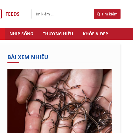
FEEDS
Tìm kiếm
NHỊP SỐNG
THƯƠNG HIỆU
KHỎE & ĐẸP
BÀI XEM NHIỀU