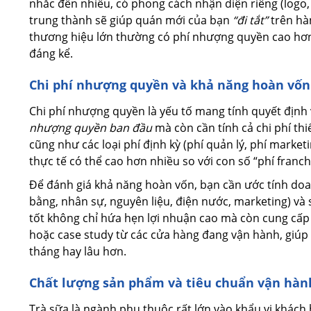
nhắc đến nhiều, có phong cách nhận diện riêng (logo
trung thành sẽ giúp quán mới của bạn
“đi tắt”
trên hàn
thương hiệu lớn thường có phí nhượng quyền cao hơn 
đáng kể.
Chi phí nhượng quyền và khả năng hoàn vốn
Chi phí nhượng quyền là yếu tố mang tính quyết định
nhượng quyền ban đầu
mà còn cần tính cả chi phí thiế
cũng như các loại phí định kỳ (phí quản lý, phí mark
thực tế có thể cao hơn nhiều so với con số “phí fran
Để đánh giá khả năng hoàn vốn, bạn cần ước tính doan
bằng, nhân sự, nguyên liệu, điện nước, marketing) và
tốt không chỉ hứa hẹn lợi nhuận cao mà còn cung cấ
hoặc case study từ các cửa hàng đang vận hành, giúp 
tháng hay lâu hơn.
Chất lượng sản phẩm và tiêu chuẩn vận hàn
Trà sữa là ngành phụ thuộc rất lớn vào khẩu vị khách 