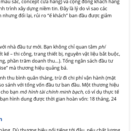
, màu sắc, concept cửa hàng) và cộng đồng khách hàng
h trình xây dựng niềm tin. Đây là lý do vì sao các
nhưng đổi lại, rủi ro “ế khách” ban đầu được giảm
 với nhà đầu tư mới. Bạn không chỉ quan tâm
phí
t kế – thi công, trang thiết bị, nguyên vật liệu bắt buộc,
eting, phần trăm doanh thu…). Tổng ngân sách đầu tư
chise” mà thương hiệu quảng bá.
h thu bình quân tháng, trừ đi chi phí vận hành (mặt
 so sánh với tổng vốn đầu tư ban đầu. Một thương hiệu
p cho bạn
mô hình tài chính minh bạch
, có ví dụ thực tế
bạn hình dung được thời gian hoàn vốn: 18 tháng, 24
h
hàng. Dù thương hiệu nổi tiếng tới đâu, nếu chất lượng