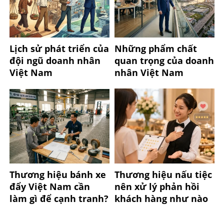
Lịch sử phát triển của
Những phẩm chất
đội ngũ doanh nhân
quan trọng của doanh
Việt Nam
nhân Việt Nam
Thương hiệu bánh xe
Thương hiệu nấu tiệc
đẩy Việt Nam cần
nên xử lý phản hồi
làm gì để cạnh tranh?
khách hàng như nào