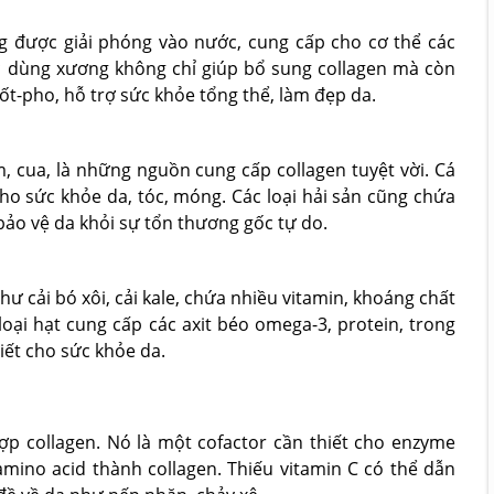
g được giải phóng vào nước, cung cấp cho cơ thể các
c dùng xương không chỉ giúp bổ sung collagen mà còn
t-pho, hỗ trợ sức khỏe tổng thể, làm đẹp da.
ôm, cua, là những nguồn cung cấp collagen tuyệt vời. Cá
 cho sức khỏe da, tóc, móng. Các loại hải sản cũng chứa
bảo vệ da khỏi sự tổn thương gốc tự do.
như cải bó xôi, cải kale, chứa nhiều vitamin, khoáng chất
loại hạt cung cấp các axit béo omega-3, protein, trong
iết cho sức khỏe da.
ợp collagen. Nó là một cofactor cần thiết cho enzyme
mino acid thành collagen. Thiếu vitamin C có thể dẫn