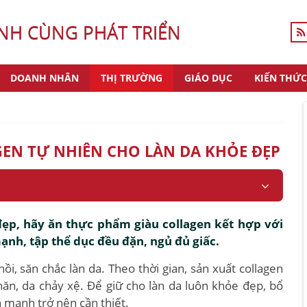
H CÙNG PHÁT TRIỂN
DOANH NHÂN
THỊ TRƯỜNG
GIÁO DỤC
KIẾN THỨC
EN TỰ NHIÊN CHO LÀN DA KHỎE ĐẸP
đẹp, hãy ăn thực phẩm giàu collagen kết hợp với
 mạnh, tập thể dục đều đặn, ngủ đủ giấc.
hồi, săn chắc làn da. Theo thời gian, sản xuất collagen
ăn, da chảy xệ. Để giữ cho làn da luôn khỏe đẹp, bổ
h mạnh trở nên cần thiết.