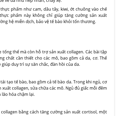
 đề về da như nếp nhăn, chảy xệ.
 thực phẩm như cam, dâu tây, kiwi, ớt chuông vào chế
thực phẩm này không chỉ giúp tăng cường sản xuất
ường hệ miễn dịch, bảo vệ tế bào khỏi tổn thương.
 tổng thể mà còn hỗ trợ sản xuất collagen. Các bài tập
g chất cần thiết cho các mô, bao gồm cả da, cơ. Thể
giúp duy trì sự săn chắc, đàn hồi của da.
tái tạo tế bào, bao gồm cả tế bào da. Trong khi ngủ, cơ
n xuất collagen, sửa chữa các mô. Ngủ đủ giấc mỗi đêm
 lão hóa chậm lại.
collagen bằng cách tăng cường sản xuất cortisol, một