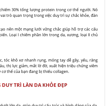
, chiếm 30% tổng lượng protein trong cơ thể người. Nó
vai trò quan trọng trong việc duy trì sự chắc khỏe, đàn
 tạo nên một mạng lưới vững chắc giúp hỗ trợ các cấu
hổ biến. Loại I chiếm phần lớn trong da, xương, loại II chủ
c, tóc khô xơ nhanh rụng, móng tay dễ gãy, yếu, răng
 thị lực giảm, mắt lờ đờ, xuất hiện triệu chứng viêm
cơ thể của bạn đang bị thiếu collagen.
 DUY TRÌ LÀN DA KHỎE ĐẸP
ưới lớp da, giúp duy trì cấu trúc và hình dáng của da.