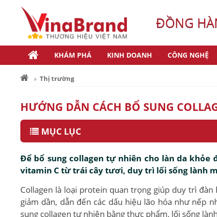
ĐỒNG HÀN
KHÁM PHÁ
KINH DOANH
CÔNG NGHỆ
Thị trường
HƯỚNG DẪN CÁCH BỔ SUNG COLLAG
MỤC LỤC
Để bổ sung collagen tự nhiên cho làn da khỏe 
vitamin C từ trái cây tươi, duy trì lối sống lành
Collagen là loại protein quan trọng giúp duy trì đàn 
giảm dần, dẫn đến các dấu hiệu lão hóa như nếp nh
sung collagen tự nhiên bằng thực phẩm, lối sống làn