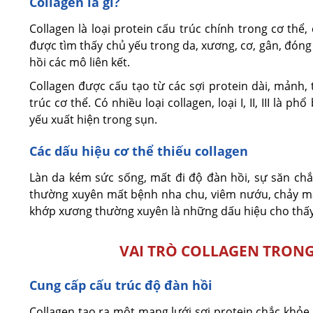
Collagen là gì?
Collagen là loại protein cấu trúc chính trong cơ thể
được tìm thấy chủ yếu trong da, xương, cơ, gân, đóng 
hồi các mô liên kết.
Collagen được cấu tạo từ các sợi protein dài, mảnh,
trúc cơ thể. Có nhiều loại collagen, loại I, II, III là p
yếu xuất hiện trong sụn.
Các dấu hiệu cơ thể thiếu collagen
Làn da kém sức sống, mất đi độ đàn hồi, sự săn chắ
thường xuyên mất bệnh nha chu, viêm nướu, chảy máu,
khớp xương thường xuyên là những dấu hiệu cho thấy 
VAI TRÒ COLLAGEN TRONG
Cung cấp cấu trúc độ đàn hồi
Collagen tạo ra một mạng lưới sợi protein chắc khỏe d