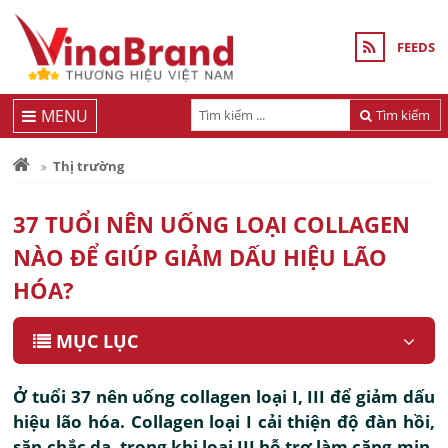
FEEDS
MENU
Tìm kiếm
Thị trường
37 TUỔI NÊN UỐNG LOẠI COLLAGEN
NÀO ĐỂ GIÚP GIẢM DẤU HIỆU LÃO
HÓA?
MỤC LỤC
Ở tuổi 37 nên uống collagen loại I, III để giảm dấu
hiệu lão hóa. Collagen loại I cải thiện độ đàn hồi,
săn chắc da, trong khi loại III hỗ trợ làm căng mịn,