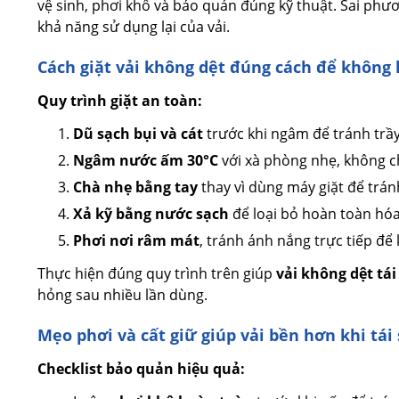
vệ sinh, phơi khô và bảo quản đúng kỹ thuật. Sai ph
khả năng sử dụng lại của vải.
Cách giặt vải không dệt đúng cách để không 
Quy trình giặt an toàn:
Dũ sạch bụi và cát
trước khi ngâm để tránh trầy
Ngâm nước ấm 30°C
với xà phòng nhẹ, không c
Chà nhẹ bằng tay
thay vì dùng máy giặt để tránh
Xả kỹ bằng nước sạch
để loại bỏ hoàn toàn hóa
Phơi nơi râm mát
, tránh ánh nắng trực tiếp để
Thực hiện đúng quy trình trên giúp
vải không dệt tá
hỏng sau nhiều lần dùng.
Mẹo phơi và cất giữ giúp vải bền hơn khi tái
Checklist bảo quản hiệu quả: