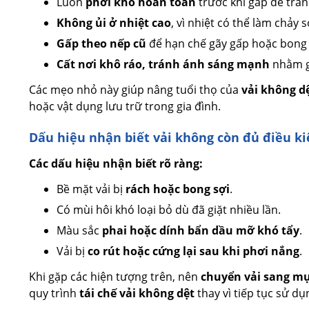
Luôn
phơi khô hoàn toàn
trước khi gấp để trá
Không ủi ở nhiệt cao
, vì nhiệt có thể làm chảy s
Gấp theo nếp cũ
để hạn chế gãy gấp hoặc bong 
Cất nơi khô ráo, tránh ánh sáng mạnh
nhằm g
Các mẹo nhỏ này giúp nâng tuổi thọ của
vải không dệ
hoặc vật dụng lưu trữ trong gia đình.
Dấu hiệu nhận biết vải không còn đủ điều ki
Các dấu hiệu nhận biết rõ ràng:
Bề mặt vải bị
rách hoặc bong sợi
.
Có mùi hôi khó loại bỏ dù đã giặt nhiều lần.
Màu sắc
phai hoặc dính bẩn dầu mỡ khó tẩy
.
Vải bị
co rút hoặc cứng lại sau khi phơi nắng
.
Khi gặp các hiện tượng trên, nên
chuyển vải sang mụ
quy trình
tái chế vải không dệt
thay vì tiếp tục sử dụ