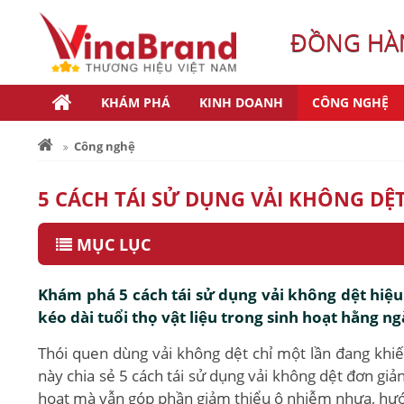
ĐỒNG HÀN
KHÁM PHÁ
KINH DOANH
CÔNG NGHỆ
Công nghệ
5 CÁCH TÁI SỬ DỤNG VẢI KHÔNG DỆT 
MỤC LỤC
Khám phá 5 cách tái sử dụng vải không dệt hiệu 
kéo dài tuổi thọ vật liệu trong sinh hoạt hằng ng
Thói quen dùng vải không dệt chỉ một lần đang khiến 
này chia sẻ 5 cách tái sử dụng vải không dệt đơn giản
hoạt mà vẫn góp phần giảm thiểu ô nhiễm nhựa, hướn