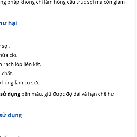
ương pháp không chỉ làm hỏng cấu trúc sợi mà còn giảm
hư hại
 sợi.
hứa clo.
 rách lớp liên kết.
 chất.
 không làm co sợi.
i sử dụng
bền màu, giữ được độ dai và hạn chế hư
 sử dụng