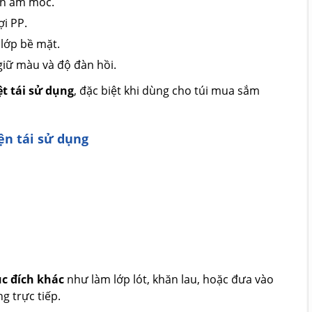
nh ẩm mốc.
ợi PP.
lớp bề mặt.
iữ màu và độ đàn hồi.
t tái sử dụng
, đặc biệt khi dùng cho túi mua sắm
ện tái sử dụng
c đích khác
như làm lớp lót, khăn lau, hoặc đưa vào
ng trực tiếp.