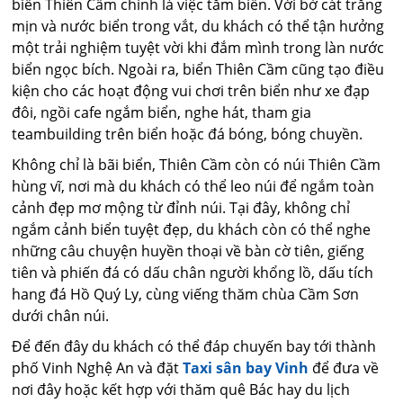
biển Thiên Cầm chính là việc tắm biển. Với bờ cát trắng
mịn và nước biển trong vắt, du khách có thể tận hưởng
một trải nghiệm tuyệt vời khi đắm mình trong làn nước
biển ngọc bích. Ngoài ra, biển Thiên Cầm cũng tạo điều
kiện cho các hoạt động vui chơi trên biển như xe đạp
đôi, ngồi cafe ngắm biển, nghe hát, tham gia
teambuilding trên biển hoặc đá bóng, bóng chuyền.
Không chỉ là bãi biển, Thiên Cầm còn có núi Thiên Cầm
hùng vĩ, nơi mà du khách có thể leo núi để ngắm toàn
cảnh đẹp mơ mộng từ đỉnh núi. Tại đây, không chỉ
ngắm cảnh biển tuyệt đẹp, du khách còn có thể nghe
những câu chuyện huyền thoại về bàn cờ tiên, giếng
tiên và phiến đá có dấu chân người khổng lồ, dấu tích
hang đá Hồ Quý Ly, cùng viếng thăm chùa Cầm Sơn
dưới chân núi.
Để đến đây du khách có thể đáp chuyến bay tới thành
phố Vinh Nghệ An và đặt
Taxi sân bay Vinh
để đưa về
nơi đây hoặc kết hợp với thăm quê Bác hay du lịch