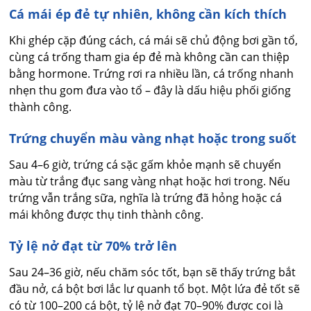
Cá mái ép đẻ tự nhiên, không cần kích thích
Khi ghép cặp đúng cách, cá mái sẽ chủ động bơi gần tổ,
cùng cá trống tham gia ép đẻ mà không cần can thiệp
bằng hormone. Trứng rơi ra nhiều lần, cá trống nhanh
nhẹn thu gom đưa vào tổ – đây là dấu hiệu phối giống
thành công.
Trứng chuyển màu vàng nhạt hoặc trong suốt
Sau 4–6 giờ, trứng cá sặc gấm khỏe mạnh sẽ chuyển
màu từ trắng đục sang vàng nhạt hoặc hơi trong. Nếu
trứng vẫn trắng sữa, nghĩa là trứng đã hỏng hoặc cá
mái không được thụ tinh thành công.
Tỷ lệ nở đạt từ 70% trở lên
Sau 24–36 giờ, nếu chăm sóc tốt, bạn sẽ thấy trứng bắt
đầu nở, cá bột bơi lắc lư quanh tổ bọt. Một lứa đẻ tốt sẽ
có từ 100–200 cá bột, tỷ lệ nở đạt 70–90% được coi là