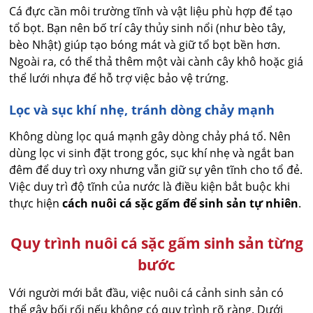
Cá đực cần môi trường tĩnh và vật liệu phù hợp để tạo
tổ bọt. Bạn nên bố trí cây thủy sinh nổi (như bèo tây,
bèo Nhật) giúp tạo bóng mát và giữ tổ bọt bền hơn.
Ngoài ra, có thể thả thêm một vài cành cây khô hoặc giá
thể lưới nhựa để hỗ trợ việc bảo vệ trứng.
Lọc và sục khí nhẹ, tránh dòng chảy mạnh
Không dùng lọc quá mạnh gây dòng chảy phá tổ. Nên
dùng lọc vi sinh đặt trong góc, sục khí nhẹ và ngắt ban
đêm để duy trì oxy nhưng vẫn giữ sự yên tĩnh cho tổ đẻ.
Việc duy trì độ tĩnh của nước là điều kiện bắt buộc khi
thực hiện
cách nuôi cá sặc gấm để sinh sản tự nhiên
.
Quy trình nuôi cá sặc gấm sinh sản từng
bước
Với người mới bắt đầu, việc nuôi cá cảnh sinh sản có
thể gây bối rối nếu không có quy trình rõ ràng. Dưới