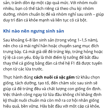
sản, tránh dồn ép một cặp quá mức. Với nhóm nuôi
nhiều, bạn có thể tách riêng cá theo chu kỳ: nhóm
dưỡng, nhóm chuẩn bị đẻ và nhóm nghỉ sau sinh – giúp
duy trì đàn cá khỏe mạnh và liên tục có cá bột.
Khi nào nên ngưng sinh sản
Sau khoảng 6–8 lần sinh sản (trong vòng 1–1,5 năm),
nên cho cá mái nghỉ hẳn hoặc chuyển sang mục đích
trưng bày. Cá mái già dễ đẻ trứng lép, trứng hỏng hoặc
tỷ lệ cá con yếu. Đây là thời điểm lý tưởng để bắt đầu
thay thế cá giống bằng đàn cá thế hệ F1 đã được tuyển
chọn từ các lứa trước.
Thực hành đúng
cách nuôi cá sặc gấm
từ khâu chọn
giống, tách dưỡng, tạo tổ, đến chăm sóc sau sinh sẽ
giúp cá đẻ trứng đều và chất lượng con giống ổn định.
Việc thành công ngay từ lứa đầu không chỉ khẳng định
kỹ thuật nuôi chuẩn mà còn mở ra cơ hội nhân giống
hiệu quả, bền vững. Hãy bắt đầu với một cặp cá khỏe,