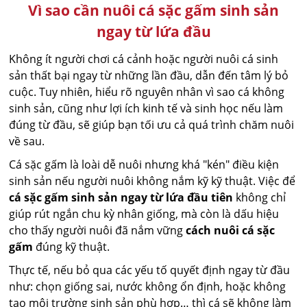
Vì sao cần nuôi cá sặc gấm sinh sản
ngay từ lứa đầu
Không ít người chơi cá cảnh hoặc người nuôi cá sinh
sản thất bại ngay từ những lần đầu, dẫn đến tâm lý bỏ
cuộc. Tuy nhiên, hiểu rõ nguyên nhân vì sao cá không
sinh sản, cũng như lợi ích kinh tế và sinh học nếu làm
đúng từ đầu, sẽ giúp bạn tối ưu cả quá trình chăm nuôi
về sau.
Cá sặc gấm là loài dễ nuôi nhưng khá "kén" điều kiện
sinh sản nếu người nuôi không nắm kỹ kỹ thuật. Việc để
cá sặc gấm sinh sản ngay từ lứa đầu tiên
không chỉ
giúp rút ngắn chu kỳ nhân giống, mà còn là dấu hiệu
cho thấy người nuôi đã nắm vững
cách nuôi cá sặc
gấm
đúng kỹ thuật.
Thực tế, nếu bỏ qua các yếu tố quyết định ngay từ đầu
như: chọn giống sai, nước không ổn định, hoặc không
tạo môi trường sinh sản phù hợp… thì cá sẽ không làm