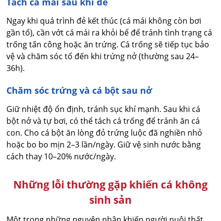
Tách cá mái sau khi đẻ
Ngay khi quá trình đẻ kết thúc (cá mái không còn bơi
gần tổ), cần vớt cá mái ra khỏi bể để tránh tình trạng cá
trống tấn công hoặc ăn trứng. Cá trống sẽ tiếp tục bảo
vệ và chăm sóc tổ đến khi trứng nở (thường sau 24–
36h).
Chăm sóc trứng và cá bột sau nở
Giữ nhiệt độ ổn định, tránh sục khí mạnh. Sau khi cá
bột nở và tự bơi, có thể tách cá trống để tránh ăn cá
con. Cho cá bột ăn lòng đỏ trứng luộc đã nghiền nhỏ
hoặc bo bo mịn 2–3 lần/ngày. Giữ vệ sinh nước bằng
cách thay 10–20% nước/ngày.
Những lỗi thường gặp khiến cá không
sinh sản
Một trong những nguyên nhân khiến người nuôi thất