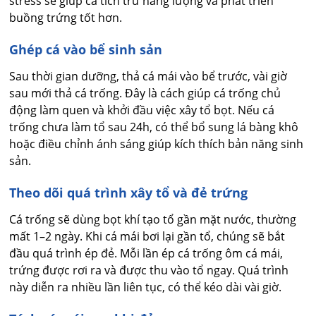
stress sẽ giúp cá tích trữ năng lượng và phát triển
buồng trứng tốt hơn.
Ghép cá vào bể sinh sản
Sau thời gian dưỡng, thả cá mái vào bể trước, vài giờ
sau mới thả cá trống. Đây là cách giúp cá trống chủ
động làm quen và khởi đầu việc xây tổ bọt. Nếu cá
trống chưa làm tổ sau 24h, có thể bổ sung lá bàng khô
hoặc điều chỉnh ánh sáng giúp kích thích bản năng sinh
sản.
Theo dõi quá trình xây tổ và đẻ trứng
Cá trống sẽ dùng bọt khí tạo tổ gần mặt nước, thường
mất 1–2 ngày. Khi cá mái bơi lại gần tổ, chúng sẽ bắt
đầu quá trình ép đẻ. Mỗi lần ép cá trống ôm cá mái,
trứng được rơi ra và được thu vào tổ ngay. Quá trình
này diễn ra nhiều lần liên tục, có thể kéo dài vài giờ.