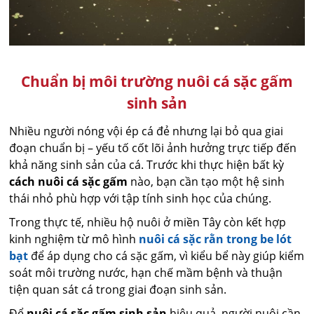
Chuẩn bị môi trường nuôi cá sặc gấm
sinh sản
Nhiều người nóng vội ép cá đẻ nhưng lại bỏ qua giai
đoạn chuẩn bị – yếu tố cốt lõi ảnh hưởng trực tiếp đến
khả năng sinh sản của cá. Trước khi thực hiện bất kỳ
cách nuôi cá sặc gấm
nào, bạn cần tạo một hệ sinh
thái nhỏ phù hợp với tập tính sinh học của chúng.
Trong thực tế, nhiều hộ nuôi ở miền Tây còn kết hợp
kinh nghiệm từ mô hình
nuôi cá sặc rằn trong be lót
bạt
để áp dụng cho cá sặc gấm, vì kiểu bể này giúp kiểm
soát môi trường nước, hạn chế mầm bệnh và thuận
tiện quan sát cá trong giai đoạn sinh sản.
Để
nuôi cá sặc gấm sinh sản
hiệu quả, người nuôi cần