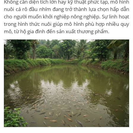
Không cần diện tích lớn hay kỹ thuật phức tạp, mô hình
nuôi cá rô đầu nhím đang trở thành lựa chọn hấp dẫn
cho người muốn khởi nghiệp nông nghiệp. Sự linh hoạt
trong hình thức nuôi giúp mô hình phù hợp nhiều quy
mô, từ hộ gia đình đến sản xuất thương phẩm.