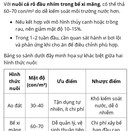
Với
nuôi cá rô đầu nhím trong bể xi măng
, có thể thả
60–70 con/m² do dễ kiểm soát môi trường nước hơn.
Nếu kết hợp với mô hình thủy canh hoặc trồng
rau, nên giảm mật độ 10–15%.
Trong 1–2 tuần đầu, cần quan sát hành vi bơi lội
và phản ứng khi cho ăn để điều chỉnh phù hợp.
Bảng so sánh dưới đây minh họa sự khác biệt giữa hai
hình thức nuôi:
Hình
Mật độ
thức
Ưu điểm
Nhược điểm
(con/m²)
nuôi
Khó kiểm soát
Tận dụng tự
Ao đất
30–40
nước, dễ ô
nhiên, ít chi phí
nhiễm
Bể xi
Dễ quản lý, vệ
Chi phí xây bể
60–70
măng
sinh thuận tiện
ban đầu cao