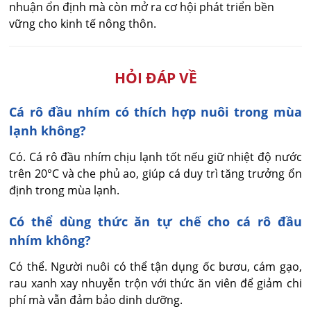
nhuận ổn định mà còn mở ra cơ hội phát triển bền
vững cho kinh tế nông thôn.
HỎI ĐÁP VỀ
Cá rô đầu nhím có thích hợp nuôi trong mùa
lạnh không?
Có. Cá rô đầu nhím chịu lạnh tốt nếu giữ nhiệt độ nước 
trên 20°C và che phủ ao, giúp cá duy trì tăng trưởng ổn 
định trong mùa lạnh.
Có thể dùng thức ăn tự chế cho cá rô đầu
nhím không?
Có thể. Người nuôi có thể tận dụng ốc bươu, cám gạo, 
rau xanh xay nhuyễn trộn với thức ăn viên để giảm chi 
phí mà vẫn đảm bảo dinh dưỡng.