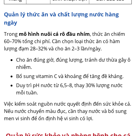
Quản lý thức ăn và chất lượng nước hàng
ngày
Trong
mô hình nuôi cá rô đầu nhím
, thức ăn chiếm
60–70% tổng chi phí. Cần chọn loại thức ăn có hàm
lượng đạm 28–32% và cho ăn 2–3 lần/ngày.
Cho ăn đúng giờ, đúng lượng, tránh dư thừa gây ô
nhiễm.
Bổ sung vitamin C và khoáng để tăng đề kháng.
Duy trì pH nước từ 6,5–8, thay 30% lượng nước
mỗi tuần.
Việc kiểm soát nguồn nước quyết định đến sức khỏe cá.
Nếu nước chuyển màu đục, cần thay nước và bổ sung
men vi sinh để ổn định hệ vi sinh có lợi.
Quản lý sức khỏe và phòng bệnh cho cá