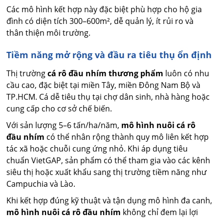
Các mô hình kết hợp này đặc biệt phù hợp cho hộ gia
đình có diện tích 300–600m², dễ quản lý, ít rủi ro và
thân thiện môi trường.
Tiềm năng mở rộng và đầu ra tiêu thụ ổn định
Thị trường
cá rô đầu nhím thương phẩm
luôn có nhu
cầu cao, đặc biệt tại miền Tây, miền Đông Nam Bộ và
TP.HCM. Cá dễ tiêu thụ tại chợ dân sinh, nhà hàng hoặc
cung cấp cho cơ sở chế biến.
Với sản lượng 5–6 tấn/ha/năm,
mô hình nuôi cá rô
đầu nhím
có thể nhân rộng thành quy mô liên kết hợp
tác xã hoặc chuỗi cung ứng nhỏ. Khi áp dụng tiêu
chuẩn VietGAP, sản phẩm có thể tham gia vào các kênh
siêu thị hoặc xuất khẩu sang thị trường tiềm năng như
Campuchia và Lào.
Khi kết hợp đúng kỹ thuật và tận dụng mô hình đa canh,
mô hình nuôi cá rô đầu nhím
không chỉ đem lại lợi