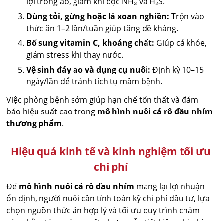
lợi trong ao, giảm khí độc NH₃ và H₂S.
Dùng tỏi, gừng hoặc lá xoan nghiền:
Trộn vào
thức ăn 1–2 lần/tuần giúp tăng đề kháng.
Bổ sung vitamin C, khoáng chất:
Giúp cá khỏe,
giảm stress khi thay nước.
Vệ sinh đáy ao và dụng cụ nuôi:
Định kỳ 10–15
ngày/lần để tránh tích tụ mầm bệnh.
Việc phòng bệnh sớm giúp hạn chế tổn thất và đảm
bảo hiệu suất cao trong
mô hình nuôi cá rô đầu nhím
thương phẩm
.
Hiệu quả kinh tế và kinh nghiệm tối ưu
chi phí
Để
mô hình nuôi cá rô đầu nhím
mang lại lợi nhuận
ổn định, người nuôi cần tính toán kỹ chi phí đầu tư, lựa
chọn nguồn thức ăn hợp lý và tối ưu quy trình chăm