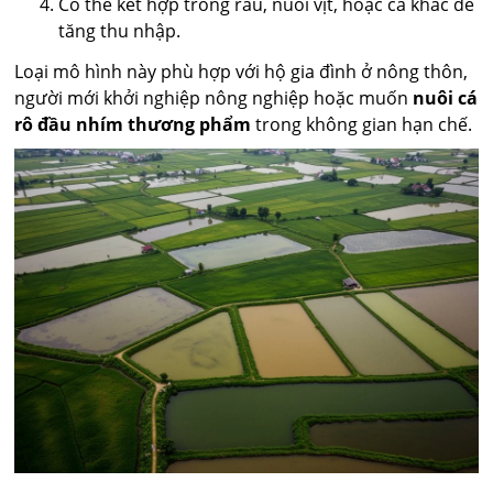
Có thể kết hợp trồng rau, nuôi vịt, hoặc cá khác để
tăng thu nhập.
Loại mô hình này phù hợp với hộ gia đình ở nông thôn,
người mới khởi nghiệp nông nghiệp hoặc muốn
nuôi cá
rô đầu nhím thương phẩm
trong không gian hạn chế.