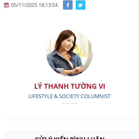
05/11/2025 18:13:54
LÝ THANH TƯỜNG VI
LIFESTYLE & SOCIETY COLUMNIST