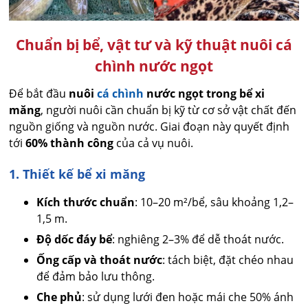
Chuẩn bị bể, vật tư và kỹ thuật nuôi cá
chình nước ngọt
Để bắt đầu
nuôi
cá chình
nước ngọt trong bể xi
măng
, người nuôi cần chuẩn bị kỹ từ cơ sở vật chất đến
nguồn giống và nguồn nước. Giai đoạn này quyết định
tới
60% thành công
của cả vụ nuôi.
1. Thiết kế bể xi măng
Kích thước chuẩn
: 10–20 m²/bể, sâu khoảng 1,2–
1,5 m.
Độ dốc đáy bể
: nghiêng 2–3% để dễ thoát nước.
Ống cấp và thoát nước
: tách biệt, đặt chéo nhau
để đảm bảo lưu thông.
Che phủ
: sử dụng lưới đen hoặc mái che 50% ánh