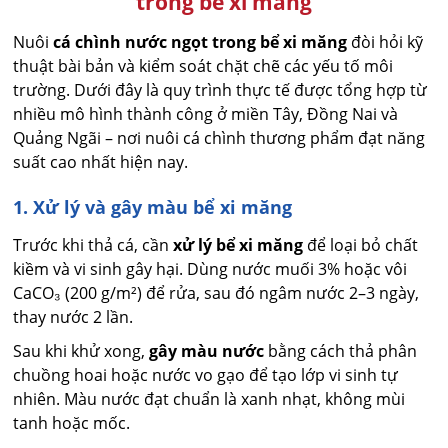
trong bể xi măng
Nuôi
cá chình nước ngọt trong bể xi măng
đòi hỏi kỹ
thuật bài bản và kiểm soát chặt chẽ các yếu tố môi
trường. Dưới đây là quy trình thực tế được tổng hợp từ
nhiều mô hình thành công ở miền Tây, Đồng Nai và
Quảng Ngãi – nơi nuôi cá chình thương phẩm đạt năng
suất cao nhất hiện nay.
1. Xử lý và gây màu bể xi măng
Trước khi thả cá, cần
xử lý bể xi măng
để loại bỏ chất
kiềm và vi sinh gây hại. Dùng nước muối 3% hoặc vôi
CaCO₃ (200 g/m²) để rửa, sau đó ngâm nước 2–3 ngày,
thay nước 2 lần.
Sau khi khử xong,
gây màu nước
bằng cách thả phân
chuồng hoai hoặc nước vo gạo để tạo lớp vi sinh tự
nhiên. Màu nước đạt chuẩn là xanh nhạt, không mùi
tanh hoặc mốc.