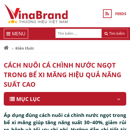
FEEDS
MENU
Tìm kiếm
Kiến thức
CÁCH NUÔI CÁ CHÌNH NƯỚC NGỌT
TRONG BỂ XI MĂNG HIỆU QUẢ NĂNG
SUẤT CAO
MỤC LỤC
Áp dụng đúng cách nuôi cá chình nước ngọt trong
bể xi măng giúp tăng năng suất 30–40%, giảm rủi
ro bệnh và tối ưu chi phí. Hướng dẫn chi tiết từ