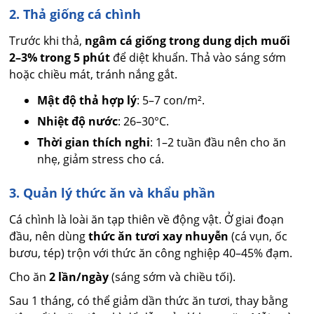
2. Thả giống cá chình
Trước khi thả,
ngâm cá giống trong dung dịch muối
2–3% trong 5 phút
để diệt khuẩn. Thả vào sáng sớm
hoặc chiều mát, tránh nắng gắt.
Mật độ thả hợp lý
: 5–7 con/m².
Nhiệt độ nước
: 26–30°C.
Thời gian thích nghi
: 1–2 tuần đầu nên cho ăn
nhẹ, giảm stress cho cá.
3. Quản lý thức ăn và khẩu phần
Cá chình là loài ăn tạp thiên về động vật. Ở giai đoạn
đầu, nên dùng
thức ăn tươi xay nhuyễn
(cá vụn, ốc
bươu, tép) trộn với thức ăn công nghiệp 40–45% đạm.
Cho ăn
2 lần/ngày
(sáng sớm và chiều tối).
Sau 1 tháng, có thể giảm dần thức ăn tươi, thay bằng