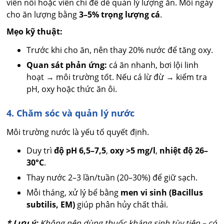
viên nổi hoặc viên chì để dễ quản lý lượng ăn. Mỗi ngày
cho ăn lượng bằng
3–5% trọng lượng cá
.
Mẹo kỹ thuật:
Trước khi cho ăn, nên thay 20% nước để tăng oxy.
Quan sát phản ứng:
cá ăn nhanh, bơi lội linh
hoạt → môi trường tốt. Nếu cá lừ đừ → kiểm tra
pH, oxy hoặc thức ăn ôi.
4. Chăm sóc và quản lý nước
Môi trường nước là yếu tố quyết định.
Duy trì
độ pH 6,5–7,5
,
oxy >5 mg/l
,
nhiệt độ 26–
30°C
.
Thay nước 2–3 lần/tuần (20–30%) để giữ sạch.
Mỗi tháng, xử lý bể bằng
men vi sinh (Bacillus
subtilis, EM)
giúp phân hủy chất thải.
* Lưu ý:
Không nên dùng thuốc kháng sinh tùy tiện – có