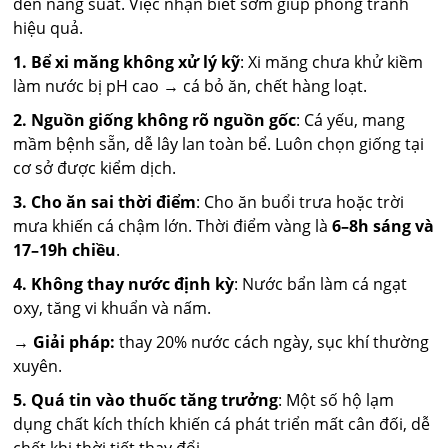
đến năng suất. Việc nhận biết sớm giúp phòng tránh
hiệu quả.
1. Bể xi măng không xử lý kỹ
: Xi măng chưa khử kiềm
làm nước bị pH cao → cá bỏ ăn, chết hàng loạt.
2. Nguồn giống không rõ nguồn gốc
: Cá yếu, mang
mầm bệnh sẵn, dễ lây lan toàn bể. Luôn chọn giống tại
cơ sở được kiểm dịch.
3. Cho ăn sai thời điểm
: Cho ăn buổi trưa hoặc trời
mưa khiến cá chậm lớn. Thời điểm vàng là
6–8h sáng và
17–19h chiều
.
4. Không thay nước định kỳ
: Nước bẩn làm cá ngạt
oxy, tăng vi khuẩn và nấm.
→
Giải pháp:
thay 20% nước cách ngày, sục khí thường
xuyên.
5. Quá tin vào thuốc tăng trưởng
: Một số hộ lạm
dụng chất kích thích khiến cá phát triển mất cân đối, dễ