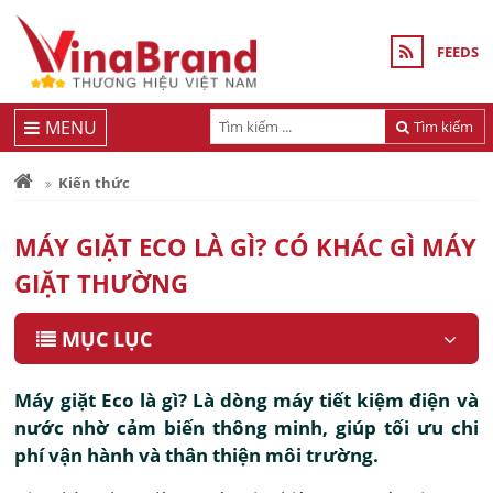
FEEDS
MENU
Tìm kiếm
Kiến thức
MÁY GIẶT ECO LÀ GÌ? CÓ KHÁC GÌ MÁY
GIẶT THƯỜNG
MỤC LỤC
Máy giặt Eco là gì? Là dòng máy tiết kiệm điện và
nước nhờ cảm biến thông minh, giúp tối ưu chi
phí vận hành và thân thiện môi trường.