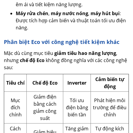
êm ái và tiết kiệm năng lượng.
Máy rửa chén
,
máy nước nóng
,
máy hút bụi
:
Được tích hợp cảm biến và thuật toán tối ưu điện
năng.
Phân biệt Eco với công nghệ tiết kiệm khác
Mặc dù cùng mục tiêu
giảm tiêu hao năng lượng
,
nhưng
chế độ Eco
không đồng nghĩa với các công nghệ
sau:
Cảm biến tự
Tiêu chí
Chế độ Eco
Inverter
động
Giảm điện
Mục
Tối ưu
Phát hiện môi
bằng cách
đích
điện bằng
trường để điều
giảm công
chính
biến tần
chỉnh
suất
Cách
Tăng giảm
Tự động kích
Giảm hiệu