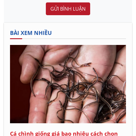
GỬI BÌNH LUẬN
BÀI XEM NHIỀU
Cá chình giống giá bao nhiêu cách chọn