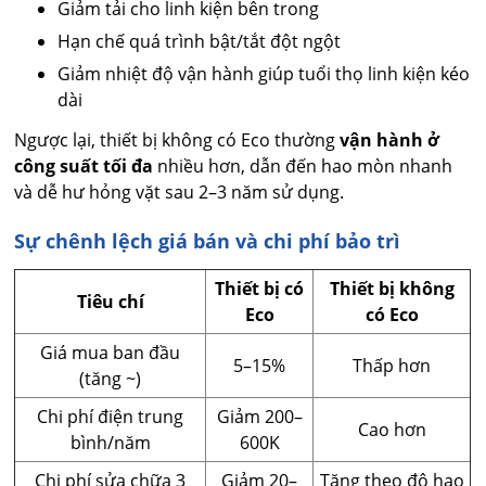
Giảm tải cho linh kiện bên trong
Hạn chế quá trình bật/tắt đột ngột
Giảm nhiệt độ vận hành giúp tuổi thọ linh kiện kéo
dài
Ngược lại, thiết bị không có Eco thường
vận hành ở
công suất tối đa
nhiều hơn, dẫn đến hao mòn nhanh
và dễ hư hỏng vặt sau 2–3 năm sử dụng.
Sự chênh lệch giá bán và chi phí bảo trì
Thiết bị có
Thiết bị không
Tiêu chí
Eco
có Eco
Giá mua ban đầu
5–15%
Thấp hơn
(tăng ~)
Chi phí điện trung
Giảm 200–
Cao hơn
bình/năm
600K
Chi phí sửa chữa 3
Giảm 20–
Tăng theo độ hao