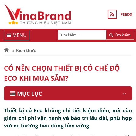
FEEDS
MENU
Tìm kiếm
Kiến thức
CÓ NÊN CHỌN THIẾT BỊ CÓ CHẾ ĐỘ
ECO KHI MUA SẮM?
MỤC LỤC
Thiết bị có Eco không chỉ tiết kiệm điện, mà còn
giảm chi phí vận hành và bảo trì lâu dài, phù hợp
với xu hướng tiêu dùng bền vững.