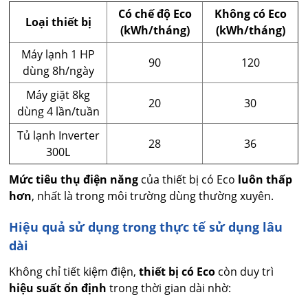
Có chế độ Eco
Không có Eco
Loại thiết bị
(kWh/tháng)
(kWh/tháng)
Máy lạnh 1 HP
90
120
dùng 8h/ngày
Máy giặt 8kg
20
30
dùng 4 lần/tuần
Tủ lạnh Inverter
28
36
300L
Mức tiêu thụ điện năng
của thiết bị có Eco
luôn thấp
hơn
, nhất là trong môi trường dùng thường xuyên.
Hiệu quả sử dụng trong thực tế sử dụng lâu
dài
Không chỉ tiết kiệm điện,
thiết bị có Eco
còn duy trì
hiệu suất ổn định
trong thời gian dài nhờ: