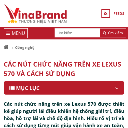
FEEDS
MENU
Tìm kiếm
Công nghệ
CÁC NÚT CHỨC NĂNG TRÊN XE LEXUS
570 VÀ CÁCH SỬ DỤNG
MỤC LỤC
Các nút chức năng trên xe Lexus 570 được thiết
kế giúp người lái điều khiển hệ thống giải trí, điều
hòa, hỗ trợ lái và chế độ địa hình. Hiểu rõ vị trí và
cách sử dụng từng nút giúp vận hành xe an toàn,