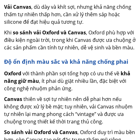
Vải Canvas
, dù dày và khít sợi, nhưng khả năng chống
thấm tự nhiên thấp hơn, cần xử lý thêm sáp hoặc
silicone để đạt hiệu quả tương tự.
Khi
so sánh vải Oxford và Canvas
, Oxford phù hợp với
điều kiện ngoài trời, trong khi Canvas được ưa chuộng ở
các sản phẩm cần tính tự nhiên, dễ vệ sinh và bền màu.
Độ ổn định màu sắc và khả năng chống phai
Oxford
với thành phần sợi tổng hợp có ưu thế về
khả
năng giữ màu
, ít phai dù giặt nhiều lần, đặc biệt với
công nghệ nhuộm phản ứng.
Canvas
thiên về sợi tự nhiên nên dễ phai hơn nếu
không được xử lý bề mặt; tuy nhiên, vải Canvas nhuộm
tự nhiên lại mang phong cách “vintage” và được ưa
chuộng trong thiết kế thời trang thủ công.
So sánh vải Oxford và Canvas
, Oxford duy trì màu bền
hơn, còn Canvas tạo nét đặc trưng thẩm mỹ riêng –