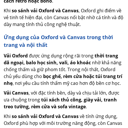
cách retro hoặc boho
.
Khi
so sánh vải Oxford và Canvas
, Oxford ghi điểm về
vẻ tinh tế hiện đại, còn Canvas nổi bật nhờ cá tính và độ
dày mang tính thủ công nghệ thuật.
Ứng dụng của Oxford và Canvas trong thời
trang và nội thất
Vải Oxford
được ứng dụng rộng rãi trong
thời trang
dã ngoại, balo học sinh, vali, áo khoác
nhờ khả năng
chống thấm và giữ phom tốt. Trong nội thất, Oxford
chủ yếu dùng cho
bọc ghế, rèm cửa hoặc túi trang trí
nhẹ
, nơi yêu cầu tính thẩm mỹ cao hơn độ bền cơ học.
Vải Canvas
, với đặc tính bền, dày và chịu tải lớn, được
ưa chuộng trong
túi xách thủ công, giày vải, tranh
treo tường, rèm cửa và sofa vintage
.
Khi
so sánh vải Oxford và Canvas
về tính ứng dụng,
Oxford phù hợp với môi trường năng động, còn Canvas