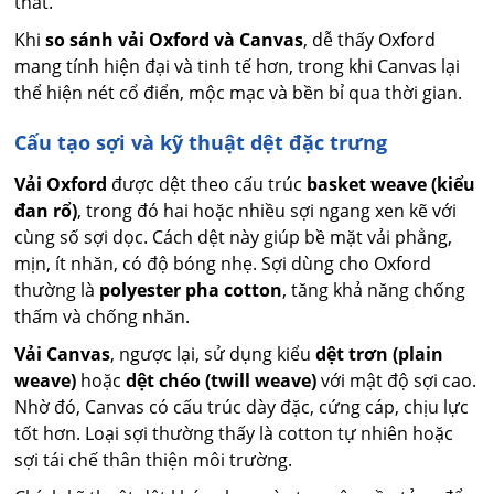
thất.
Khi
so sánh vải Oxford và Canvas
, dễ thấy Oxford
mang tính hiện đại và tinh tế hơn, trong khi Canvas lại
thể hiện nét cổ điển, mộc mạc và bền bỉ qua thời gian.
Cấu tạo sợi và kỹ thuật dệt đặc trưng
Vải Oxford
được dệt theo cấu trúc
basket weave (kiểu
đan rổ)
, trong đó hai hoặc nhiều sợi ngang xen kẽ với
cùng số sợi dọc. Cách dệt này giúp bề mặt vải phẳng,
mịn, ít nhăn, có độ bóng nhẹ. Sợi dùng cho Oxford
thường là
polyester pha cotton
, tăng khả năng chống
thấm và chống nhăn.
Vải Canvas
, ngược lại, sử dụng kiểu
dệt trơn (plain
weave)
hoặc
dệt chéo (twill weave)
với mật độ sợi cao.
Nhờ đó, Canvas có cấu trúc dày đặc, cứng cáp, chịu lực
tốt hơn. Loại sợi thường thấy là cotton tự nhiên hoặc
sợi tái chế thân thiện môi trường.