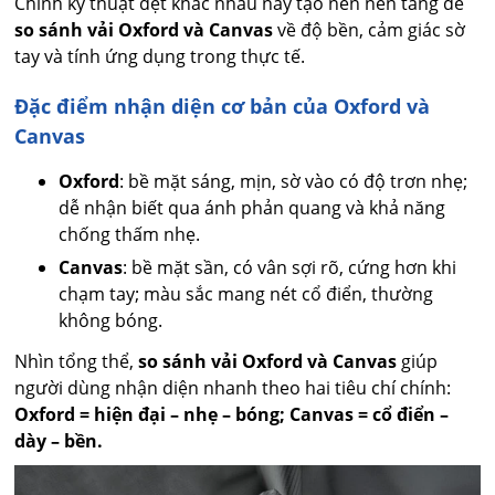
Chính kỹ thuật dệt khác nhau này tạo nên nền tảng để
so sánh vải Oxford và Canvas
về độ bền, cảm giác sờ
tay và tính ứng dụng trong thực tế.
Đặc điểm nhận diện cơ bản của Oxford và
Canvas
Oxford
: bề mặt sáng, mịn, sờ vào có độ trơn nhẹ;
dễ nhận biết qua ánh phản quang và khả năng
chống thấm nhẹ.
Canvas
: bề mặt sần, có vân sợi rõ, cứng hơn khi
chạm tay; màu sắc mang nét cổ điển, thường
không bóng.
Nhìn tổng thể,
so sánh vải Oxford và Canvas
giúp
người dùng nhận diện nhanh theo hai tiêu chí chính:
Oxford = hiện đại – nhẹ – bóng; Canvas = cổ điển –
dày – bền.