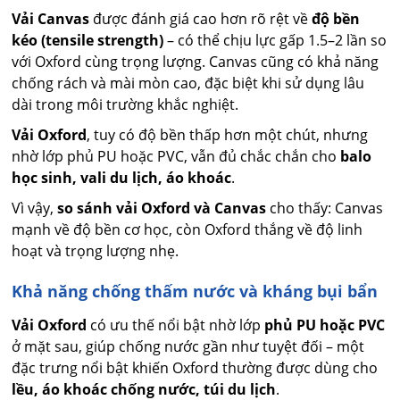
Vải Canvas
được đánh giá cao hơn rõ rệt về
độ bền
kéo (tensile strength)
– có thể chịu lực gấp 1.5–2 lần so
với Oxford cùng trọng lượng. Canvas cũng có khả năng
chống rách và mài mòn cao, đặc biệt khi sử dụng lâu
dài trong môi trường khắc nghiệt.
Vải Oxford
, tuy có độ bền thấp hơn một chút, nhưng
nhờ lớp phủ PU hoặc PVC, vẫn đủ chắc chắn cho
balo
học sinh, vali du lịch, áo khoác
.
Vì vậy,
so sánh vải Oxford và Canvas
cho thấy: Canvas
mạnh về độ bền cơ học, còn Oxford thắng về độ linh
hoạt và trọng lượng nhẹ.
Khả năng chống thấm nước và kháng bụi bẩn
Vải Oxford
có ưu thế nổi bật nhờ lớp
phủ PU hoặc PVC
ở mặt sau, giúp chống nước gần như tuyệt đối – một
đặc trưng nổi bật khiến Oxford thường được dùng cho
lều, áo khoác chống nước, túi du lịch
.