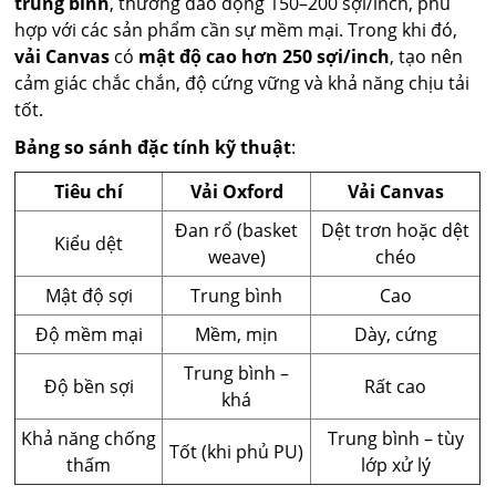
trung bình
, thường dao động 150–200 sợi/inch, phù
hợp với các sản phẩm cần sự mềm mại. Trong khi đó,
vải Canvas
có
mật độ cao hơn 250 sợi/inch
, tạo nên
cảm giác chắc chắn, độ cứng vững và khả năng chịu tải
tốt.
Bảng so sánh đặc tính kỹ thuật
:
Tiêu chí
Vải Oxford
Vải Canvas
Đan rổ (basket
Dệt trơn hoặc dệt
Kiểu dệt
weave)
chéo
Mật độ sợi
Trung bình
Cao
Độ mềm mại
Mềm, mịn
Dày, cứng
Trung bình –
Độ bền sợi
Rất cao
khá
Khả năng chống
Trung bình – tùy
Tốt (khi phủ PU)
thấm
lớp xử lý