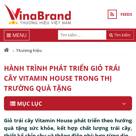
FEEDS
MENU
Tìm kiếm
Thương hiệu
HÀNH TRÌNH PHÁT TRIỂN GIỎ TRÁI
CÂY VITAMIN HOUSE TRONG THỊ
TRƯỜNG QUÀ TẶNG
MỤC LỤC
Giỏ trái cây Vitamin House phát triển theo hướng
quà tặng sức khỏe, kết hợp chất lượng trái cây,
thiết kế chỉn chu và thông điệp phù hợp từng dịp.