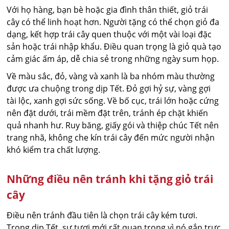
Với họ hàng, bạn bè hoặc gia đình thân thiết, giỏ trái
cây có thể linh hoạt hơn. Người tặng có thể chọn giỏ đa
dạng, kết hợp trái cây quen thuộc với một vài loại đặc
sản hoặc trái nhập khẩu. Điều quan trọng là giỏ quà tạo
cảm giác ấm áp, dễ chia sẻ trong những ngày sum họp.
Về màu sắc, đỏ, vàng và xanh là ba nhóm màu thường
được ưa chuộng trong dịp Tết. Đỏ gợi hỷ sự, vàng gợi
tài lộc, xanh gợi sức sống. Về bố cục, trái lớn hoặc cứng
nên đặt dưới, trái mềm đặt trên, tránh ép chặt khiến
quả nhanh hư. Ruy băng, giấy gói và thiệp chúc Tết nên
trang nhã, không che kín trái cây đến mức người nhận
khó kiểm tra chất lượng.
Những điều nên tránh khi tặng giỏ trái
cây
Điều nên tránh đầu tiên là chọn trái cây kém tươi.
Trong dịp Tết, sự tươi mới rất quan trọng vì nó gắn trực