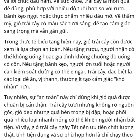
và lời chúc đầu năm. Về sức khỏe, trái cây là món quà
dễ dùng, phù hợp với nhiều độ tuổi hơn so với rượu,
bánh kẹo ngọt hoặc thực phẩm nhiều dầu mỡ. Về thẩm
mỹ, giỏ trái cây có màu sắc tươi sáng, dễ tạo cảm giác
sang trọng mà vẫn gần gũi.
Trong thực tế biếu tặng hiện nay, giỏ trái cây còn được
xem là lựa chọn an toàn. Nếu tặng rượu, người nhận có
thể không uống hoặc gia đình không chuộng đồ uống
có cồn. Nếu tặng bánh kẹo, người lớn tuổi hoặc người
cần kiểm soát đường có thể e ngại. Trái cây, đặc biệt là
các loại dễ ăn, vị thanh, thường ít tạo cảm giác “khó
nhận” hơn.
Tuy nhiên, sự “an toàn” này chỉ đúng khi giỏ quà được
chuẩn bị cẩn thận. Trái cây tươi nhưng không rõ nguồn
gốc, giỏ đẹp nhưng quả bên trong bị dập, hoặc phối
quá nhiều loại nhanh hỏng có thể khiến người nhận bất
tiện. Vì vậy, giỏ trái cây ngày Tết nên ưu tiên chất lượng
thật, tính tiện dụng và sự phù hợp hơn là chỉ chạy theo