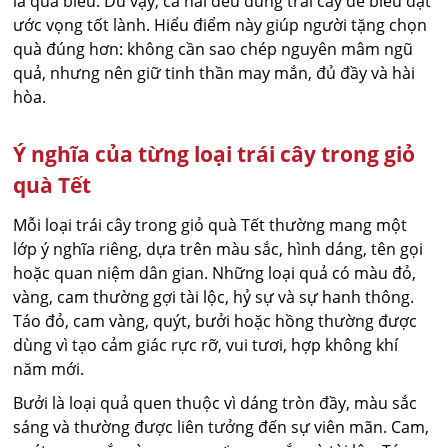
là quà biếu. Dù vậy, cả hai đều dùng trái cây để biểu đạt
ước vọng tốt lành. Hiểu điểm này giúp người tặng chọn
quà đúng hơn: không cần sao chép nguyên mâm ngũ
quả, nhưng nên giữ tinh thần may mắn, đủ đầy và hài
hòa.
Ý nghĩa của từng loại trái cây trong giỏ
quà Tết
Mỗi loại trái cây trong giỏ quà Tết thường mang một
lớp ý nghĩa riêng, dựa trên màu sắc, hình dáng, tên gọi
hoặc quan niệm dân gian. Những loại quả có màu đỏ,
vàng, cam thường gợi tài lộc, hỷ sự và sự hanh thông.
Táo đỏ, cam vàng, quýt, bưởi hoặc hồng thường được
dùng vì tạo cảm giác rực rỡ, vui tươi, hợp không khí
năm mới.
Bưởi là loại quả quen thuộc vì dáng tròn đầy, màu sắc
sáng và thường được liên tưởng đến sự viên mãn. Cam,