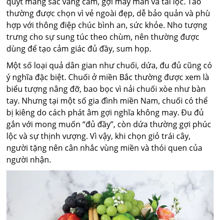
quýt mang sắc vàng cam, gợi may mắn và tài lộc. Táo
thường được chọn vì vẻ ngoài đẹp, dễ bảo quản và phù
hợp với thông điệp chúc bình an, sức khỏe. Nho tượng
trưng cho sự sung túc theo chùm, nên thường được
dùng để tạo cảm giác đủ đầy, sum họp.
Một số loại quả dân gian như chuối, dứa, đu đủ cũng có
ý nghĩa đặc biệt. Chuối ở miền Bắc thường được xem là
biểu tượng nâng đỡ, bao bọc vì nải chuối xòe như bàn
tay. Nhưng tại một số gia đình miền Nam, chuối có thể
bị kiêng do cách phát âm gợi nghĩa không may. Đu đủ
gắn với mong muốn “đủ đầy”, còn dứa thường gợi phúc
lộc và sự thịnh vượng. Vì vậy, khi chọn giỏ trái cây,
người tặng nên cân nhắc vùng miền và thói quen của
người nhận.