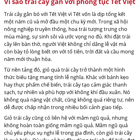
Vì sao trái cây gắn với phong tục Tết Việt
Trái cây gắn bó với Tết Việt vì Tết vốn là dịp tổng kết
một năm cũ và mở đầu một chu kỳ mới. Trong xã hội
nông nghiệp truyền thống, hoa trái tượng trưng cho
mùa màng, sự sinh sôi và ước vọng no đủ. Khi đặt trái
cây lên bàn thờ, người Việt không chỉ dâng lễ vật mà
còn bày tỏ lòng biết ơn với tổ tiên, trời đất và cầu mong
năm mới thuận hòa.
Từ nền tảng đó, giỏ quà trái cây trở thành một hình
thức biếu tặng mang tính lễ nghĩa. Khác với bánh kẹo
hay thực phẩm chế biến, trái cây tạo cảm giác thanh
sạch, tự nhiên và phù hợp với không khí đầu xuân. Nó
không quá nặng vật chất, cũng không quá riêng tư, nên
dễ được chấp nhận trong nhiều bối cảnh giao tiếp.
Giỏ trái cây cũng có liên hệ với mâm ngũ quả, nhưng
không hoàn toàn giống mâm ngũ quả. Mâm ngũ quả
chủ yếu phục vụ nghi lễ trong gia đình, còn giỏ trái cây