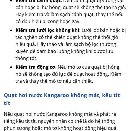
Kiểm tra cánh quạt
: Nếu cánh quạt bị vướng vật
cản hoặc bị hư hỏng, quạt sẽ không thể tạo ra gió.
Hãy kiểm tra và làm sạch cánh quạt, thay thế nếu
có dấu hiệu bị cong hoặc gãy.
Kiểm tra lưới lọc không khí
: Lưới lọc bẩn hoặc bị
tắc nghẽn có thể khiến quạt không thể thổi gió
hiệu quả. Hãy tháo và làm sạch bộ lọc thường
xuyên để đảm bảo luồng không khí được lưu
thông tốt.
Kiểm tra động cơ
: Nếu mô tơ của quạt bị hỏng,
nó sẽ không tạo đủ lực để quạt hoạt động. Kiểm
tra và thay thế mô tơ nếu cần thiết.
Quạt hơi nước Kangaroo không mát, kêu tít
tít
Nếu quạt hơi nước Kangaroo không mát và phát ra
tiếng kêu tít tít, nguyên nhân có thể là do hệ thống
phun sương hoặc mô tơ không hoạt động hiệu quả.