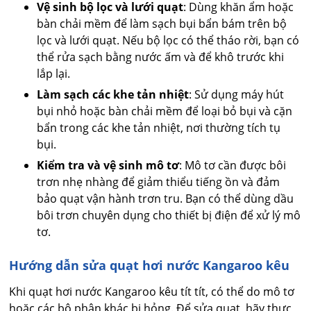
Vệ sinh bộ lọc và lưới quạt
: Dùng khăn ẩm hoặc
bàn chải mềm để làm sạch bụi bẩn bám trên bộ
lọc và lưới quạt. Nếu bộ lọc có thể tháo rời, bạn có
thể rửa sạch bằng nước ấm và để khô trước khi
lắp lại.
Làm sạch các khe tản nhiệt
: Sử dụng máy hút
bụi nhỏ hoặc bàn chải mềm để loại bỏ bụi và cặn
bẩn trong các khe tản nhiệt, nơi thường tích tụ
bụi.
Kiểm tra và vệ sinh mô tơ
: Mô tơ cần được bôi
trơn nhẹ nhàng để giảm thiểu tiếng ồn và đảm
bảo quạt vận hành trơn tru. Bạn có thể dùng dầu
bôi trơn chuyên dụng cho thiết bị điện để xử lý mô
tơ.
Hướng dẫn sửa quạt hơi nước Kangaroo kêu
Khi quạt hơi nước Kangaroo kêu tít tít, có thể do mô tơ
hoặc các bộ phận khác bị hỏng. Để sửa quạt, hãy thực