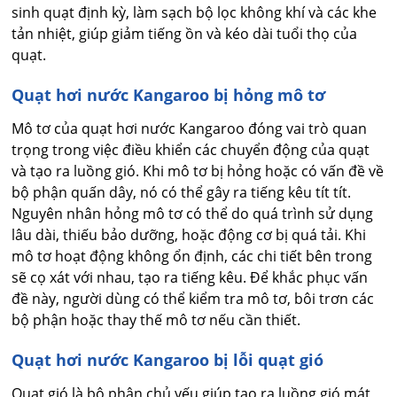
sinh quạt định kỳ, làm sạch bộ lọc không khí và các khe
tản nhiệt, giúp giảm tiếng ồn và kéo dài tuổi thọ của
quạt.
Quạt hơi nước Kangaroo bị hỏng mô tơ
Mô tơ của quạt hơi nước Kangaroo đóng vai trò quan
trọng trong việc điều khiển các chuyển động của quạt
và tạo ra luồng gió. Khi mô tơ bị hỏng hoặc có vấn đề về
bộ phận quấn dây, nó có thể gây ra tiếng kêu tít tít.
Nguyên nhân hỏng mô tơ có thể do quá trình sử dụng
lâu dài, thiếu bảo dưỡng, hoặc động cơ bị quá tải. Khi
mô tơ hoạt động không ổn định, các chi tiết bên trong
sẽ cọ xát với nhau, tạo ra tiếng kêu. Để khắc phục vấn
đề này, người dùng có thể kiểm tra mô tơ, bôi trơn các
bộ phận hoặc thay thế mô tơ nếu cần thiết.
Quạt hơi nước Kangaroo bị lỗi quạt gió
Quạt gió là bộ phận chủ yếu giúp tạo ra luồng gió mát