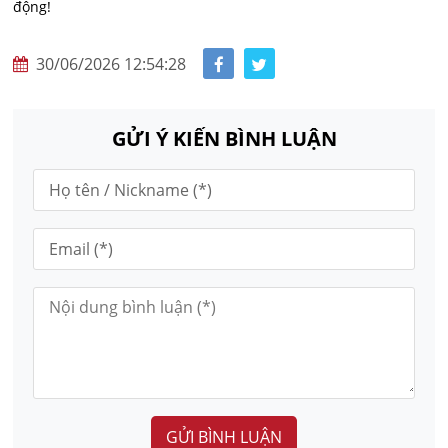
động!
30/06/2026 12:54:28
GỬI Ý KIẾN BÌNH LUẬN
GỬI BÌNH LUẬN