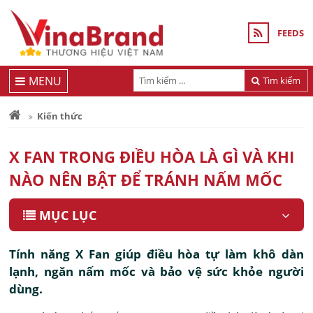
FEEDS
MENU
Tìm kiếm
Kiến thức
X FAN TRONG ĐIỀU HÒA LÀ GÌ VÀ KHI
NÀO NÊN BẬT ĐỂ TRÁNH NẤM MỐC
MỤC LỤC
Tính năng X Fan giúp điều hòa tự làm khô dàn
lạnh, ngăn nấm mốc và bảo vệ sức khỏe người
dùng.