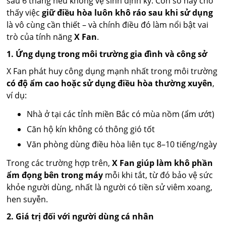
sau 6 tháng nếu không vệ sinh định kỳ. Con số này cho
thấy việc
giữ điều hòa luôn khô ráo sau khi sử dụng
là vô cùng cần thiết – và chính điều đó làm nổi bật vai
trò của tính năng
X Fan
.
1. Ứng dụng trong môi trường gia đình và công sở
X Fan phát huy công dụng mạnh nhất trong môi trường
có độ ẩm cao hoặc sử dụng điều hòa thường xuyên
,
ví dụ:
Nhà ở tại các tỉnh miền Bắc có mùa nồm (ẩm ướt)
Căn hộ kín không có thông gió tốt
Văn phòng dùng điều hòa liên tục 8–10 tiếng/ngày
Trong các trường hợp trên,
X Fan giúp làm khô phần
ẩm đọng bên trong máy
mỗi khi tắt, từ đó bảo vệ sức
khỏe người dùng, nhất là người có tiền sử viêm xoang,
hen suyễn.
2. Giá trị đối với người dùng cá nhân