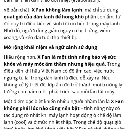
bám lại trên dàn trao đổi nhiệt (evaporator).
Về bản chất,
X Fan không làm lạnh
, mà chỉ sử dụng
quạt gió của dàn lạnh để hong khô
phần còn ẩm, từ
đó duy trì điều kiện vệ sinh tối ưu bên trong máy lạnh.
Nhờ đó, người dùng giảm nguy cơ bị dị ứng, viêm
xoang, và kéo dài tuổi thọ thiết bị.
Mở rộng khái niệm và ngữ cảnh sử dụng
Hiểu rộng hơn,
X Fan là một tính năng bảo vệ sức
khỏe và máy móc âm thầm nhưng hiệu quả
. Trong
điều kiện khí hậu Việt Nam có độ ẩm cao, việc nước
ngưng tụ lại trong dàn lạnh là điều dễ xảy ra. Nếu
không xử lý triệt để, lớp ẩm đó trở thành môi trường lý
tưởng cho nấm mốc phát triển sau mỗi lần tắt máy.
Một điểm đặc biệt khiến nhiều người nhầm lẫn là
X Fan
không phải lúc nào cũng nên bật
– tính năng này có
tác dụng rõ nhất khi máy lạnh hoạt động ở chế độ làm
lạnh (cool) và ở mức nhiệt thấp. Trong chế độ quạt gió