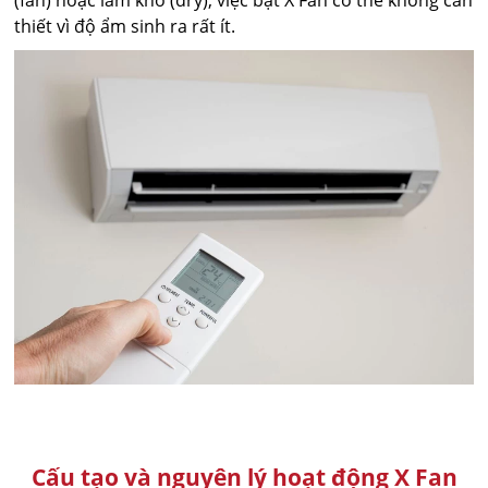
(fan) hoặc làm khô (dry), việc bật X Fan có thể không cần
thiết vì độ ẩm sinh ra rất ít.
Cấu tạo và nguyên lý hoạt động X Fan