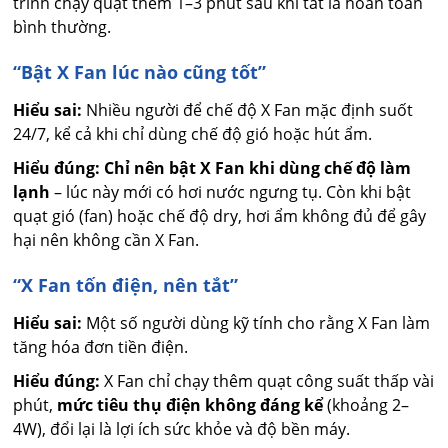
trình chạy quạt thêm 1–3 phút sau khi tắt là hoàn toàn
bình thường.
“Bật X Fan lúc nào cũng tốt”
Hiểu sai:
Nhiều người để chế độ X Fan mặc định suốt
24/7, kể cả khi chỉ dùng chế độ gió hoặc hút ẩm.
Hiểu đúng:
Chỉ nên bật X Fan khi dùng chế độ làm
lạnh
– lúc này mới có hơi nước ngưng tụ. Còn khi bật
quạt gió (fan) hoặc chế độ dry, hơi ẩm không đủ để gây
hại nên không cần X Fan.
“X Fan tốn điện, nên tắt”
Hiểu sai:
Một số người dùng kỹ tính cho rằng X Fan làm
tăng hóa đơn tiền điện.
Hiểu đúng:
X Fan chỉ chạy thêm quạt công suất thấp vài
phút,
mức tiêu thụ điện không đáng kể
(khoảng 2–
4W), đổi lại là lợi ích sức khỏe và độ bền máy.