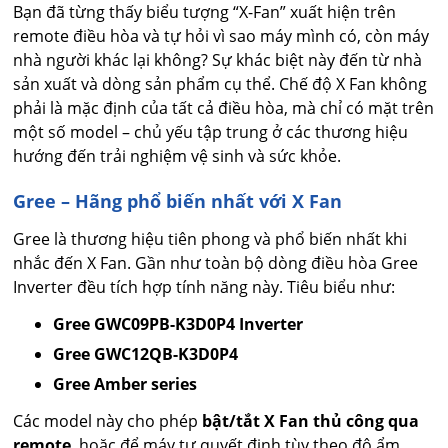
Bạn đã từng thấy biểu tượng “X-Fan” xuất hiện trên
remote điều hòa và tự hỏi vì sao máy mình có, còn máy
nhà người khác lại không? Sự khác biệt này đến từ nhà
sản xuất và dòng sản phẩm cụ thể. Chế độ X Fan không
phải là mặc định của tất cả điều hòa, mà chỉ có mặt trên
một số model – chủ yếu tập trung ở các thương hiệu
hướng đến trải nghiệm vệ sinh và sức khỏe.
Gree – Hãng phổ biến nhất với X Fan
Gree là thương hiệu tiên phong và phổ biến nhất khi
nhắc đến X Fan. Gần như toàn bộ dòng điều hòa Gree
Inverter đều tích hợp tính năng này. Tiêu biểu như:
Gree GWC09PB-K3D0P4 Inverter
Gree GWC12QB-K3D0P4
Gree Amber series
Các model này cho phép
bật/tắt X Fan thủ công qua
remote
, hoặc để máy tự quyết định tùy theo độ ẩm.