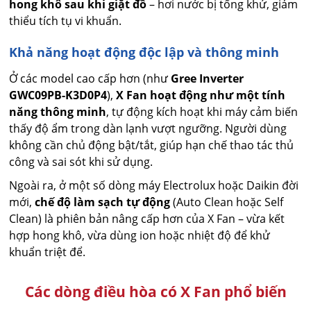
hong khô sau khi giặt đồ
– hơi nước bị tống khứ, giảm
thiểu tích tụ vi khuẩn.
Khả năng hoạt động độc lập và thông minh
Ở các model cao cấp hơn (như
Gree Inverter
GWC09PB-K3D0P4
),
X Fan hoạt động như một tính
năng thông minh
, tự động kích hoạt khi máy cảm biến
thấy độ ẩm trong dàn lạnh vượt ngưỡng. Người dùng
không cần chủ động bật/tắt, giúp hạn chế thao tác thủ
công và sai sót khi sử dụng.
Ngoài ra, ở một số dòng máy Electrolux hoặc Daikin đời
mới,
chế độ làm sạch tự động
(Auto Clean hoặc Self
Clean) là phiên bản nâng cấp hơn của X Fan – vừa kết
hợp hong khô, vừa dùng ion hoặc nhiệt độ để khử
khuẩn triệt để.
Các dòng điều hòa có X Fan phổ biến