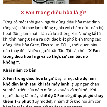
X Fan trong điều hòa là gì?
Từng có một thời gian, người dùng điều hòa mặc định
rằng việc tắt máy lạnh đồng nghĩa với chấm dứt toàn bộ
hoạt động làm mát – lẫn cả lưu thông khí. Nhưng kể từ
khi tính năng
X Fan
ra đời, đặc biệt phổ biến trong các
dòng điều hòa Gree, Electrolux, TCL…, thói quen này
dần thay đổi. Nhiều người bắt đầu đặt câu hỏi:
“X Fan
trong điều hòa là gì và có thực sự cần bật nó
không?”
.
Khái niệm cơ bản
X Fan trong điều hòa là gì?
Đây là một
chế độ làm
khô dàn lạnh sau khi tắt máy lạnh
, giúp ngăn chặn
sự phát triển của nấm mốc, vi khuẩn và mùi hôi. Khi
người dùng tắt máy,
chế độ X Fan sẽ giữ quạt gió chạy
thêm 1–3 phút
(tuỳ model), nhằm thổi khô hơi ẩm còn