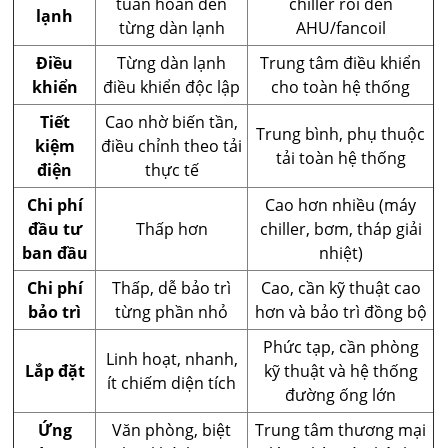
tuần hoàn đến
chiller rồi đến
lạnh
từng dàn lạnh
AHU/fancoil
Điều
Từng dàn lạnh
Trung tâm điều khiển
khiển
điều khiển độc lập
cho toàn hệ thống
Tiết
Cao nhờ biến tần,
Trung bình, phụ thuộc
kiệm
điều chỉnh theo tải
tải toàn hệ thống
điện
thực tế
Chi phí
Cao hơn nhiều (máy
đầu tư
Thấp hơn
chiller, bơm, tháp giải
ban đầu
nhiệt)
Chi phí
Thấp, dễ bảo trì
Cao, cần kỹ thuật cao
bảo trì
từng phần nhỏ
hơn và bảo trì đồng bộ
Phức tạp, cần phòng
Linh hoạt, nhanh,
Lắp đặt
kỹ thuật và hệ thống
ít chiếm diện tích
đường ống lớn
Ứng
Văn phòng, biệt
Trung tâm thương mại