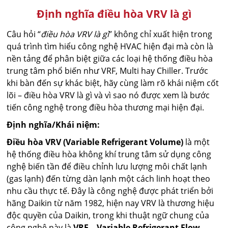
Định nghĩa điều hòa VRV là gì
Câu hỏi “
điều hòa VRV là gì
” không chỉ xuất hiện trong
quá trình tìm hiểu công nghệ HVAC hiện đại mà còn là
nền tảng để phân biệt giữa các loại hệ thống điều hòa
trung tâm phổ biến như VRF, Multi hay Chiller. Trước
khi bàn đến sự khác biệt, hãy cùng làm rõ khái niệm cốt
lõi – điều hòa VRV là gì và vì sao nó được xem là bước
tiến công nghệ trong điều hòa thương mại hiện đại.
Định nghĩa/Khái niệm:
Điều hòa VRV (Variable Refrigerant Volume)
là một
hệ thống điều hòa không khí trung tâm sử dụng công
nghệ biến tần để điều chỉnh lưu lượng môi chất lạnh
(gas lạnh) đến từng dàn lạnh một cách linh hoạt theo
nhu cầu thực tế. Đây là công nghệ được phát triển bởi
hãng Daikin từ năm 1982, hiện nay VRV là thương hiệu
độc quyền của Daikin, trong khi thuật ngữ chung của
công nghệ này là
VRF – Variable Refrigerant Flow
.