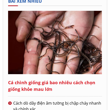
BÀI XEM NHIỀU
Cá chình giống giá bao nhiêu cách chọn
giống khỏe mau lớn
Cách dò dây điện âm tường bị chập cháy nhanh
và chính xác