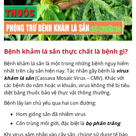
Bệnh khảm lá sắn thực chất là bệnh gì?
Bệnh khảm lá sắn là một trong những bệnh nguy hiểm
nhất trên cây sắn hiện nay. Tác nhân gây bệnh là
virus
khảm lá sắn
(Cassava Mosaic Virus – CMV). Khác với
các bệnh do nấm hoặc vi khuẩn, virus không thể bị tiêu
diệt bằng thuốc bảo vệ thực vật thông thường.
Bệnh lây lan chủ yếu qua hai con đường:
Hom giống sắn đã nhiễm virus
Côn trùng môi giới, đặc biệt là
bọ phấn trắng
Khi virus xâm nhập vào cây sắn, chúng sử dụng tế bào