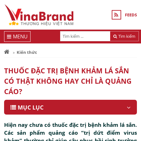
FEEDS
MENU
Tìm kiếm
Kiến thức
THUỐC ĐẶC TRỊ BỆNH KHẢM LÁ SẮN
CÓ THẬT KHÔNG HAY CHỈ LÀ QUẢNG
CÁO?
MỤC LỤC
Hiện nay chưa có thuốc đặc trị bệnh khảm lá sắn.
Các sản phẩm quảng cáo “trị dứt điểm virus
khảm” thường chỉ giúp cây phục hồi sinh trưởng