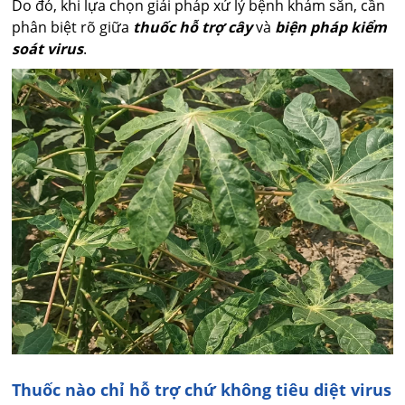
Do đó, khi lựa chọn giải pháp xử lý bệnh khảm sắn, cần
phân biệt rõ giữa
thuốc hỗ trợ cây
và
biện pháp kiểm
soát virus
.
Thuốc nào chỉ hỗ trợ chứ không tiêu diệt virus