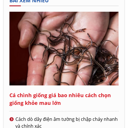
BÀI XEM NHIỀU
Cá chình giống giá bao nhiêu cách chọn
giống khỏe mau lớn
Cách dò dây điện âm tường bị chập cháy nhanh
và chính xác