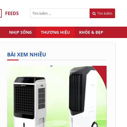
FEEDS
Tìm kiếm
NHỊP SỐNG
THƯƠNG HIỆU
KHỎE & ĐẸP
BÀI XEM NHIỀU