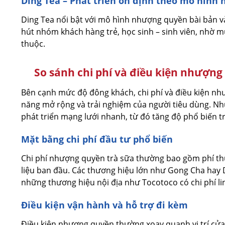
Ding Tea – Phát triển ổn định theo mô hình
Ding Tea nổi bật với mô hình nhượng quyền bài bản 
hút nhóm khách hàng trẻ, học sinh – sinh viên, nhờ m
thuộc.
So sánh chi phí và điều kiện nhượn
Bên cạnh mức độ đông khách, chi phí và điều kiện n
năng mở rộng và trải nghiệm của người tiêu dùng. N
phát triển mạng lưới nhanh, từ đó tăng độ phổ biến tr
Mặt bằng chi phí đầu tư phổ biến
Chi phí nhượng quyền trà sữa thường bao gồm phí thươ
liệu ban đầu. Các thương hiệu lớn như Gong Cha hay 
những thương hiệu nội địa như Tocotoco có chi phí li
Điều kiện vận hành và hỗ trợ đi kèm
Điều kiện nhượng quyền thường xoay quanh vị trí cửa 