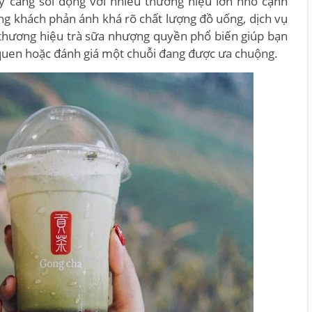
y càng sôi động với nhiều thương hiệu lớn nhỏ cạnh
g khách phản ánh khá rõ chất lượng đồ uống, dịch vụ
c thương hiệu trà sữa nhượng quyền phổ biến giúp bạn
 quen hoặc đánh giá một chuỗi đang được ưa chuộng.