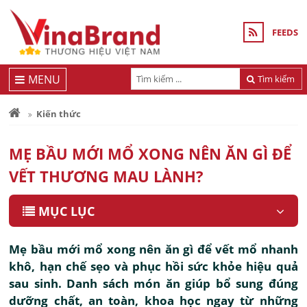
FEEDS
MENU
Tìm kiếm
Kiến thức
MẸ BẦU MỚI MỔ XONG NÊN ĂN GÌ ĐỂ
VẾT THƯƠNG MAU LÀNH?
MỤC LỤC
Mẹ bầu mới mổ xong nên ăn gì để vết mổ nhanh
khô, hạn chế sẹo và phục hồi sức khỏe hiệu quả
sau sinh. Danh sách món ăn giúp bổ sung đúng
dưỡng chất, an toàn, khoa học ngay từ những