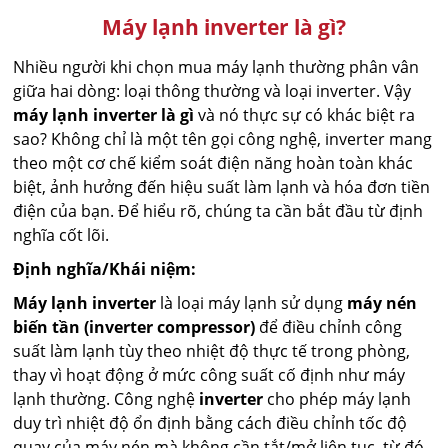
Máy lạnh inverter là gì?
Nhiều người khi chọn mua máy lạnh thường phân vân
giữa hai dòng: loại thông thường và loại inverter. Vậy
máy lạnh inverter là gì
và nó thực sự có khác biệt ra
sao? Không chỉ là một tên gọi công nghệ, inverter mang
theo một cơ chế kiểm soát điện năng hoàn toàn khác
biệt, ảnh hưởng đến hiệu suất làm lạnh và hóa đơn tiền
điện của bạn. Để hiểu rõ, chúng ta cần bắt đầu từ định
nghĩa cốt lõi.
Định nghĩa/Khái niệm:
Máy lạnh inverter
là loại máy lạnh sử dụng
máy nén
biến tần (inverter compressor)
để điều chỉnh công
suất làm lạnh tùy theo nhiệt độ thực tế trong phòng,
thay vì hoạt động ở mức công suất cố định như máy
lạnh thường. Công nghệ
inverter
cho phép máy lạnh
duy trì nhiệt độ ổn định bằng cách điều chỉnh tốc độ
quay của máy nén mà không cần tắt/mở liên tục, từ đó