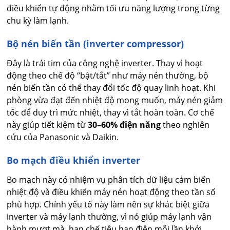
điều khiển tự động nhằm tối ưu năng lượng trong từng
chu kỳ làm lạnh.
Bộ nén biến tần (inverter compressor)
Đây là trái tim của công nghệ inverter. Thay vì hoạt
động theo chế độ “bật/tắt” như máy nén thường, bộ
nén biến tần có thể thay đổi tốc độ quay linh hoạt. Khi
phòng vừa đạt đến nhiệt độ mong muốn, máy nén giảm
tốc để duy trì mức nhiệt, thay vì tắt hoàn toàn. Cơ chế
này giúp tiết kiệm từ
30–60% điện năng
theo nghiên
cứu của Panasonic và Daikin.
Bo mạch điều khiển inverter
Bo mạch này có nhiệm vụ phân tích dữ liệu cảm biến
nhiệt độ và điều khiển máy nén hoạt động theo tần số
phù hợp. Chính yếu tố này làm nên sự khác biệt giữa
inverter và máy lạnh thường, vì nó giúp máy lạnh vận
hành mượt mà, hạn chế tiêu hao điện mỗi lần khởi