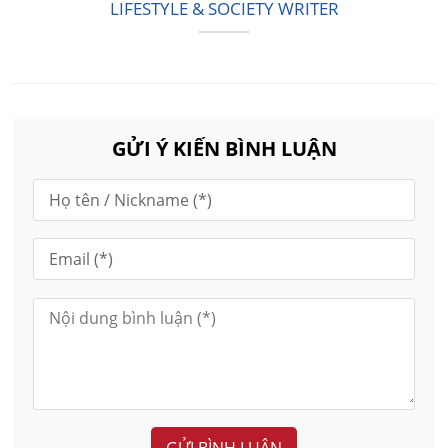
LIFESTYLE & SOCIETY WRITER
GỬI Ý KIẾN BÌNH LUẬN
GỬI BÌNH LUẬN