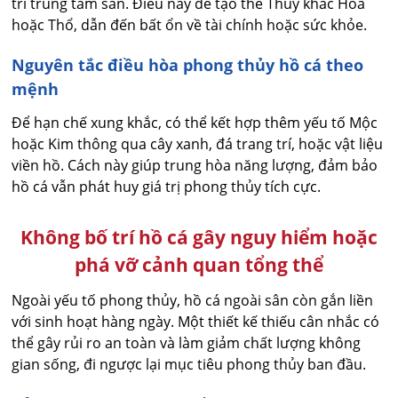
trí trung tâm sân. Điều này dễ tạo thế Thủy khắc Hỏa
hoặc Thổ, dẫn đến bất ổn về tài chính hoặc sức khỏe.
Nguyên tắc điều hòa phong thủy hồ cá theo
mệnh
Để hạn chế xung khắc, có thể kết hợp thêm yếu tố Mộc
hoặc Kim thông qua cây xanh, đá trang trí, hoặc vật liệu
viền hồ. Cách này giúp trung hòa năng lượng, đảm bảo
hồ cá vẫn phát huy giá trị phong thủy tích cực.
Không bố trí hồ cá gây nguy hiểm hoặc
phá vỡ cảnh quan tổng thể
Ngoài yếu tố phong thủy, hồ cá ngoài sân còn gắn liền
với sinh hoạt hàng ngày. Một thiết kế thiếu cân nhắc có
thể gây rủi ro an toàn và làm giảm chất lượng không
gian sống, đi ngược lại mục tiêu phong thủy ban đầu.