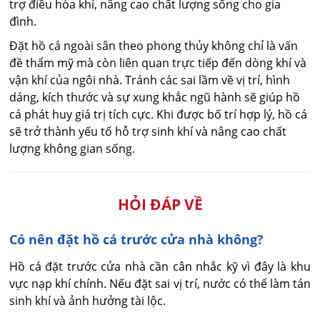
trợ điều hòa khí, nâng cao chất lượng sống cho gia
đình.
Đặt hồ cá ngoài sân theo phong thủy không chỉ là vấn
đề thẩm mỹ mà còn liên quan trực tiếp đến dòng khí và
vận khí của ngôi nhà. Tránh các sai lầm về vị trí, hình
dáng, kích thước và sự xung khắc ngũ hành sẽ giúp hồ
cá phát huy giá trị tích cực. Khi được bố trí hợp lý, hồ cá
sẽ trở thành yếu tố hỗ trợ sinh khí và nâng cao chất
lượng không gian sống.
HỎI ĐÁP VỀ
Có nên đặt hồ cá trước cửa nhà không?
Hồ cá đặt trước cửa nhà cần cân nhắc kỹ vì đây là khu 
vực nạp khí chính. Nếu đặt sai vị trí, nước có thể làm tán 
sinh khí và ảnh hưởng tài lộc.