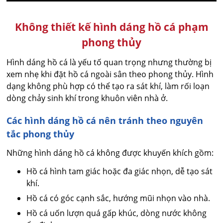
Không thiết kế hình dáng hồ cá phạm
phong thủy
Hình dáng hồ cá là yếu tố quan trọng nhưng thường bị
xem nhẹ khi đặt hồ cá ngoài sân theo phong thủy. Hình
dạng không phù hợp có thể tạo ra sát khí, làm rối loạn
dòng chảy sinh khí trong khuôn viên nhà ở.
Các hình dáng hồ cá nên tránh theo nguyên
tắc phong thủy
Những hình dáng hồ cá không được khuyến khích gồm:
Hồ cá hình tam giác hoặc đa giác nhọn, dễ tạo sát
khí.
Hồ cá có góc cạnh sắc, hướng mũi nhọn vào nhà.
Hồ cá uốn lượn quá gấp khúc, dòng nước không