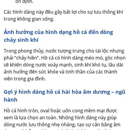
ổn định.
Các hình dáng này đều gây bất lợi cho sự lưu thông khí
trong không gian sống.
Ảnh hưởng của hình dạng hồ cá đến dòng
chảy sinh khí
Trong phong thủy, nước tượng trưng cho tài lộc nhưng
phải “chảy hiền”. Hồ cá có hình dáng méo mó, góc nhọn
sẽ khiến dòng nước xoáy mạnh, sinh khí khó tụ, lâu dài
ảnh hưởng đến sức khỏe và tinh thần của các thành
viên trong gia đình.
Gợi ý hình dáng hồ cá hài hòa âm dương – ngũ
hành
Hồ cá hình tròn, oval hoặc uốn cong mềm mại được
xem là lựa chọn an toàn. Những hình dáng này giúp
dòng nước lưu thông nhẹ nhàng, tạo sự cân bằng âm