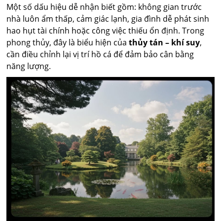
Một số dấu hiệu dễ nhận biết gồm: không gian trước
nhà luôn ẩm thấp, cảm giác lạnh, gia đình dễ phát sinh
hao hụt tài chính hoặc công việc thiếu ổn định. Trong
phong thủy, đây là biểu hiện của
thủy tán – khí suy
,
cần điều chỉnh lại vị trí hồ cá để đảm bảo cân bằng
năng lượng.