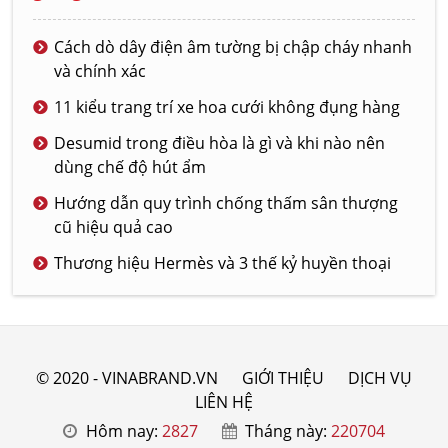
Cách dò dây điện âm tường bị chập cháy nhanh
và chính xác
11 kiểu trang trí xe hoa cưới không đụng hàng
Desumid trong điều hòa là gì và khi nào nên
dùng chế độ hút ẩm
Hướng dẫn quy trình chống thấm sân thượng
cũ hiệu quả cao
Thương hiệu Hermès và 3 thế kỷ huyền thoại
© 2020 - VINABRAND.VN
GIỚI THIỆU
DỊCH VỤ
LIÊN HỆ
Hôm nay:
2827
Tháng này:
220704