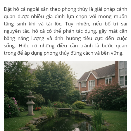
Đặt hồ cá ngoài sân theo phong thủy là giải pháp cảnh
quan được nhiều gia đình lựa chọn với mong muốn
tăng sinh khí và tài lộc. Tuy nhiên, nếu bố trí sai
nguyên tắc, hồ cá có thể phản tác dụng, gây mất cân
bằng năng lượng và ảnh hưởng tiêu cực đến cuộc
sống. Hiểu rõ những điều cần tránh là bước quan
trọng để áp dụng phong thủy đúng cách và bền vững.