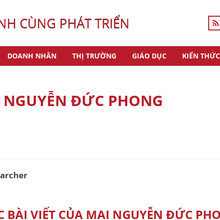
H CÙNG PHÁT TRIỂN
DOANH NHÂN
THỊ TRƯỜNG
GIÁO DỤC
KIẾN THỨC
 NGUYỄN ĐỨC PHONG
earcher
C BÀI VIẾT CỦA MAI NGUYỄN ĐỨC PH