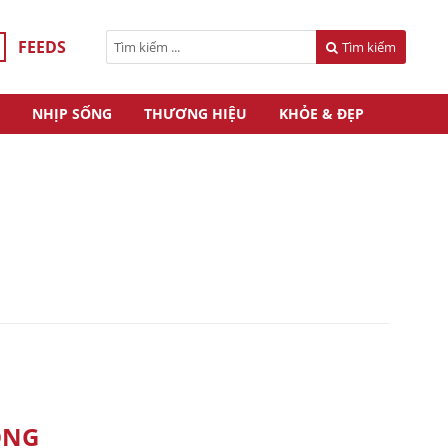
FEEDS
Tìm kiếm
NHỊP SỐNG
THƯƠNG HIỆU
KHỎE & ĐẸP
ONG