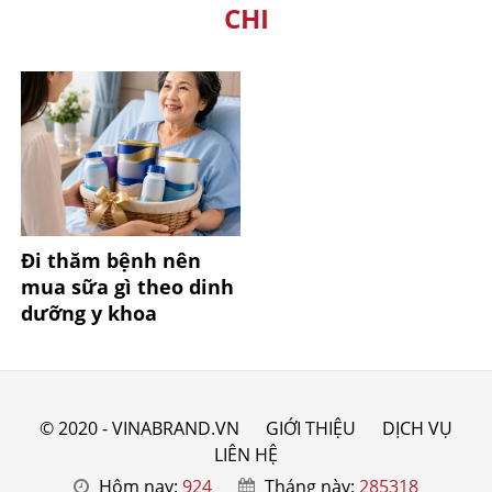
CHI
Đi thăm bệnh nên
mua sữa gì theo dinh
dưỡng y khoa
© 2020 - VINABRAND.VN
GIỚI THIỆU
DỊCH VỤ
LIÊN HỆ
Hôm nay:
924
Tháng này:
285318